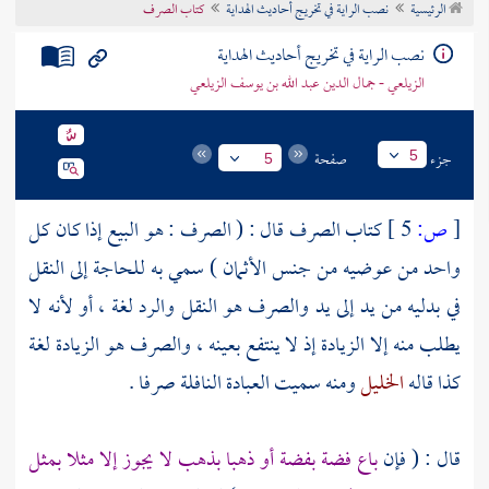
الرئيسية
نصب الراية في تخريج أحاديث الهداية
كتاب الصرف
تراجم الأعلام
نصب الراية في تخريج أحاديث الهداية
الزيلعي - جمال الدين عبد الله بن يوسف الزيلعي
جزء
صفحة
5
5
[
ص:
5 ]
كتاب الصرف قال : ( الصرف : هو البيع إذا كان كل
واحد من عوضيه من جنس الأثمان ) سمي به للحاجة إلى النقل
في بدليه من يد إلى يد والصرف هو النقل والرد لغة ، أو لأنه لا
يطلب منه إلا الزيادة إذ لا ينتفع بعينه ، والصرف هو الزيادة لغة
كذا قاله
الخليل
ومنه سميت العبادة النافلة صرفا .
قال : ( فإن
باع فضة بفضة أو ذهبا بذهب لا يجوز إلا مثلا بمثل