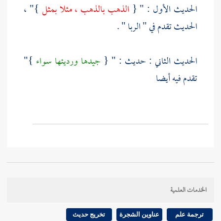
الحديث الأول : " {
الذهب بالذهب ، مثلا بمثل
}" ،
الحديث تقدم في " الربا " .
الحديث الثاني : حديث : " {
جيدها ورديئها سواء
}"
تقدم فيه أيضا
الخدمات العلمية
ترجمة علم
عناوين الشجرة
تخريج حديث