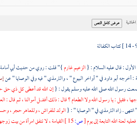
حاشية
كتاب الكفالة
لأول : قال عليه السلام : {
الزعيم غارم
}" قلت : روي من حديث
أبي أمامة
ة
: أخرجه
أبو داود
في " أواخر البيوع " ،
والترمذي
" فيه وفي الوصايا " عن
إس
معت رسول الله صلى الله عليه وسلم يقول : {
إن الله قد أعطى كل ذي حق حقه 
ها ، فقيل : يا رسول الله ولا الطعام ؟ قال : ذلك أفضل أموالنا ، ثم قال : الع
انتهى . زاد
الترمذي
في " الوصايا " : {
الولد للفراش ، وللعاهر حجر ، وحسابهم 
فعليه لعنة الله التابعة إلى يوم
[
ص:
15 ]
القيامة ، لا تنفق امرأة من بيت زوجه