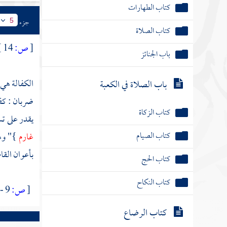
كتاب الطهارات
جزء
5
كتاب الصلاة
[
ص:
14 ]
باب الجنائز
الكفالة هي 
باب الصلاة في الكعبة
ضربان : كفا
كتاب الزكاة
يقدر على تس
كتاب الصيام
غارم
}" وه
بأعوان القا
كتاب الحج
كتاب النكاح
[
ص:
9 - 14 ]
كتاب الرضاع