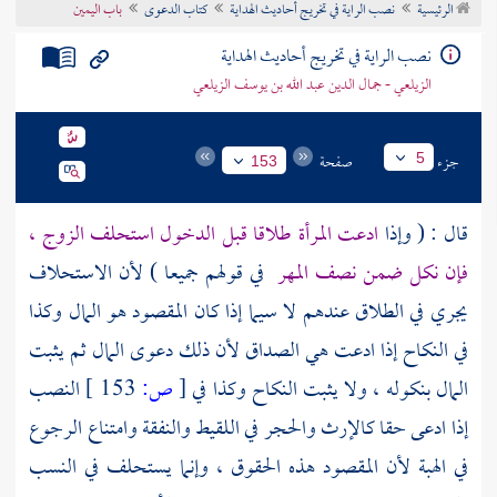
الرئيسية
نصب الراية في تخريج أحاديث الهداية
كتاب الدعوى
باب اليمين
تراجم الأعلام
نصب الراية في تخريج أحاديث الهداية
الزيلعي - جمال الدين عبد الله بن يوسف الزيلعي
جزء
صفحة
5
153
قال : ( وإذا
ادعت المرأة طلاقا قبل الدخول استحلف الزوج ،
فإن نكل ضمن نصف المهر
في قولهم جميعا ) لأن الاستحلاف
يجري في الطلاق عندهم لا سيما إذا كان المقصود هو المال وكذا
في النكاح إذا ادعت هي الصداق لأن ذلك دعوى المال ثم يثبت
المال بنكوله ، ولا يثبت النكاح وكذا في
[
ص:
153 ]
النصب
إذا ادعى حقا كالإرث والحجر في اللقيط والنفقة وامتناع الرجوع
في الهبة لأن المقصود هذه الحقوق ، وإنما يستحلف في النسب