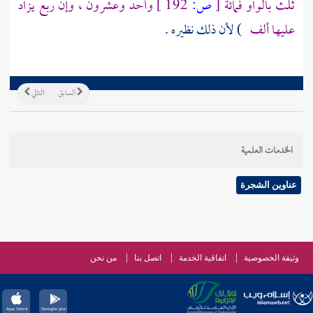
ثلث بالواو فمائة
[
ص:
192 ]
وأحد وعشرون ، وإن ربع يزاد
عليها ألف
) لأن ذلك نظيره .
السابق
التالي
الخدمات العلمية
عناوين الشجرة
وثيقة الخصوصية
اتفاقية الخدمة
اتصل بنا
من نحن