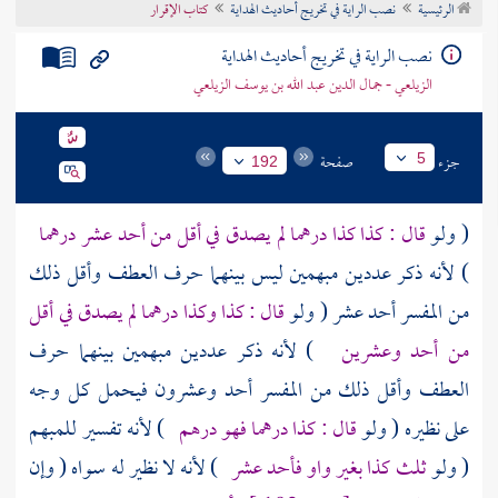
الرئيسية
نصب الراية في تخريج أحاديث الهداية
كتاب الإقرار
تراجم الأعلام
نصب الراية في تخريج أحاديث الهداية
الزيلعي - جمال الدين عبد الله بن يوسف الزيلعي
جزء
صفحة
5
192
( ولو
قال : كذا كذا درهما لم يصدق في أقل من أحد عشر درهما
) لأنه ذكر عددين مبهمين ليس بينهما حرف العطف وأقل ذلك
من المفسر أحد عشر ( ولو
قال : كذا وكذا درهما لم يصدق في أقل
من أحد وعشرين
) لأنه ذكر عددين مبهمين بينهما حرف
العطف وأقل ذلك من المفسر أحد وعشرون فيحمل كل وجه
على نظيره ( ولو
قال : كذا درهما فهو درهم
) لأنه تفسير للمبهم
( ولو
ثلث كذا بغير واو فأحد عشر
) لأنه لا نظير له سواه ( وإن