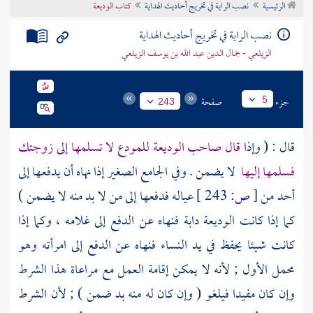
الرئيسية
نصب الراية في تخريج أحاديث الهداية
كتاب الوديعة
تراجم الأعلام
نصب الراية في تخريج أحاديث الهداية
الزيلعي - جمال الدين عبد الله بن يوسف الزيلعي
جزء
صفحة
5
243
قال : ( وإذا
قال صاحب الوديعة للمودع لا تسلمها إلى زوجتك
فسلمها إليها
لا يضمن . وفي الجامع الصغير إذا نهاه أن يدفعها إلى
أحد من
[
ص:
243 ]
عياله فدفعها إلى من لا بد منه لا يضمن )
كما إذا كانت الوديعة دابة فنهاه عن الدفع إلى غلامه ، وكما إذا
كانت شيئا يحفظ في يد النساء فنهاه عن الدفع إلى امرأته وهو
محمل الأول ; لأنه لا يمكن إقامة العمل مع مراعاة هذا الشرط
وإن كان مفيدا فيلغو ( وإن كان له منه بد ضمن ) ; لأن الشرط