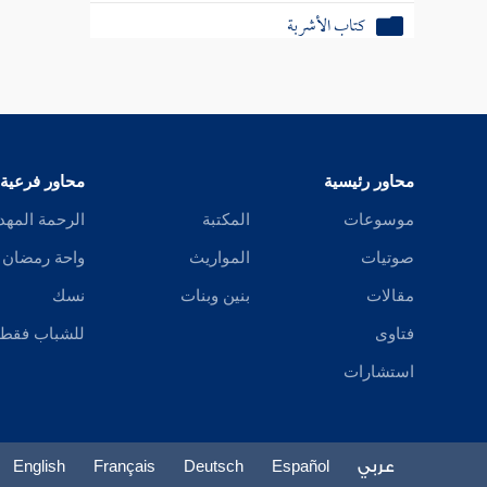
كتاب الأشربة
كتاب الصيد
كتاب الرهن
كتاب الجنايات
محاور رئيسية
محاور فرعية
كتاب الديات
موسوعات
المكتبة
الرحمة المهد
صوتيات
المواريث
واحة رمضان
كتاب المعاقل
مقالات
بنين وبنات
نسك
كتاب الوصايا
فتاوى
للشباب فقط
كتاب الخنثى
استشارات
عربي
Español
Deutsch
Français
English