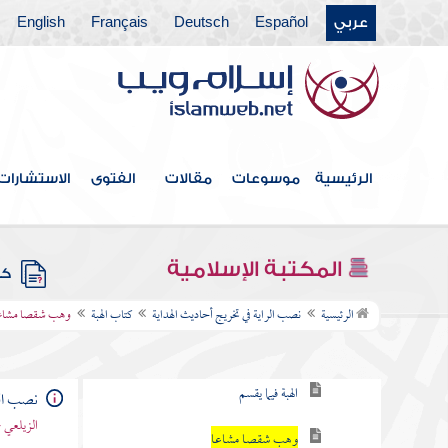
عربي
Español
Deutsch
Français
English
كتاب الإقرار
كتاب الصلح
كتاب المضاربة
كتاب الوديعة
الرئيسية
موسوعات
مقالات
الفتوى
الاستشارات
كتاب العارية
المكتبة الإسلامية
كتب
كتاب الهبة
الرئيسية
نصب الراية في تخريج أحاديث الهداية
كتاب الهبة
وهب شقصا مشاع
ما تنعقد به الهبة
الهبة فيما يقسم
نصب الر
الزيلعي 
وهب شقصا مشاعا