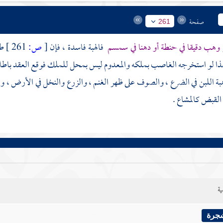
صفحة
261
وهب دقيقا في حنطة أو دهنا في سمسم
فالهبة فاسدة ، فإن
[
ص:
261 ]
طح
ذا لو استخرجه الغاصب بملكه والمعدوم ليس بمحل للملك فوقع العقد باطلا ف
ة اللبن في الضرع ، والصوف على ظهر الغنم ، والزرع والنخل في الأرض ، والتم
القبض كالمشاع .
ية
شجرة