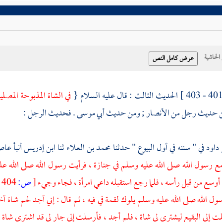
حاشية
الحديث الثالث : قال عليه السلام {
في الشاة المذبوحة المص
 حديث رجل من
الأنصار
; ومن حديث
أبي موسى
. فحديث الرجل :
 داود
في " سننه في أول البيوع " حدثنا
محمد بن العلاء
ثنا
ابن إدريس
أنبأ
عاص
ع رسول الله صلى الله عليه وسلم في جنازة ، فرأيت رسول الله صلى الله عل
 أوسع من قبل رأسه ، فلما رجع استقبله داعي امرأة ، فجاء وجيء
[
ص:
404 ]
سول الله صلى الله عليه وسلم يلوك لقمة في فيه ، ثم قال : إني أجد لحم شاة أ
لت إلى
البقيع
ليشترى لي شاة ، فلم أجد ، فأرسلت إلى جار لي قد اشترى شاة أن