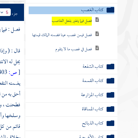
كتاب الغصب
جزء
5
فصل فيما يتغير بفعل الغاصب
فصل : فيما 
فصل فيمن غصب عينا فضمنه المالك قيمتها
فصل في غصب ما لا يتقوم
قال : ( وإذا
يحل له الان
كتاب الشفعة
[
ص:
403 ]
كتاب القسمة
يضمنه النقص
أحق به من ا
كتاب المزارعة
فطحنت ، ولا
كتاب المساقاة
وسلخها وأرب
كتاب الذبائح
قائم من كل
بخلاف الشاة
كتاب الأضحية