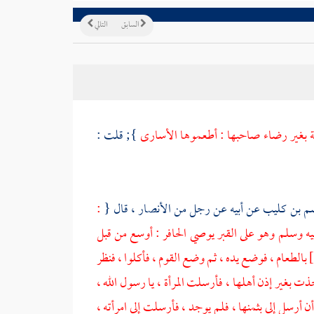
السابق
التالي
لية بغير رضاء صاحبها : أطعموها الأسارى
}; قلت :
م بن كليب
عن أبيه عن رجل من
الأنصار
، قال {
:
يه وسلم وهو على القبر يوصي الحافر : أوسع من قبل
بالطعام ، فوضع يده ، ثم وضع القوم ، فأكلوا ، فنظر
خذت بغير إذن أهلها ، فأرسلت المرأة ، يا رسول الله ،
 أرسل إلي بثمنها ، فلم يوجد ، فأرسلت إلى امرأته ،