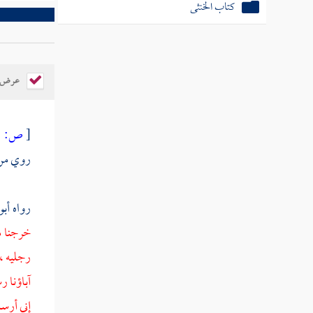
كتاب الخنثى
عرض ال
[
ص:
401 - 403 ]
روي من
رواه
أبو
خرجنا م
رجليه ،
آباؤنا ر
إني أرس