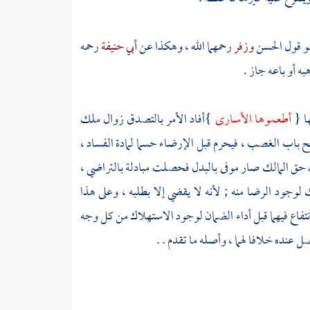
هو قول
الحسن
وزفر
رحمهما الله ، وهكذا عن
أبي حنيفة
رحمه
ه أو باعه جاز .
ها {
أطعموها الأسارى
}أفاد الأمر بالتصدق زوال ملك
تح باب الغصب ، فيحرم قبل الإرضاء حسما لمادة الفساد ،
 لأن حق المالك صار موفى بالبدل فحصلت مبادلة بالتراضي ،
 لوجود الرضا منه ; لأنه لا يقضي إلا بطلبه ، وعلى هذا
لانتفاع فيهما قبل أداء الضمان لوجود الاستهلاك من كل وجه
 عنده خلافا لهما ، وأصله ما تقدم . .