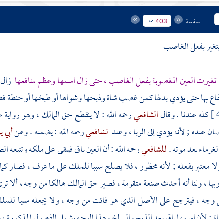
صفحة
403
يتغير بفعل الغاصب
تغيرت العين المغصوبة بفعل الغاصب ، حتى زال اسمها وعظم منافعها
زال 
تفاع بها حتى يؤدي بدلها كمن غصب شاة وذبحها وشواها أو طبخها أو حنطة فطحن
كله عندنا . وقال
الشافعي
رحمه الله : لا ينقطع حق المالك ، وهو رواية 
ان عنده ; لأنه يؤدي إلى الربا ، وعند
الشافعي
رحمه الله : يضمنه . وعن
أبي 
لغرماء بعد موته .
للشافعي
رحمه الله : أن العين باق فيبقى على ملكه وتتبعه الص
 معتبر بفعله ; لأنه محظور ، فلا يصلح سببا للملك على ما عرف ، فصار كما إ
ها ، ولنا أنه أحدث صنعة متقومة ، فصير حق المالك هالكا من وجه ، ألا تر
 وجه ، فيترجح على الأصل الذي هو فائت من وجه ، ولا يجعله سببا للمل
 ; لأن اسمها باق بعد الذبح والسلخ وهذا الوجه يشمل الفصول المذكورة ، وي