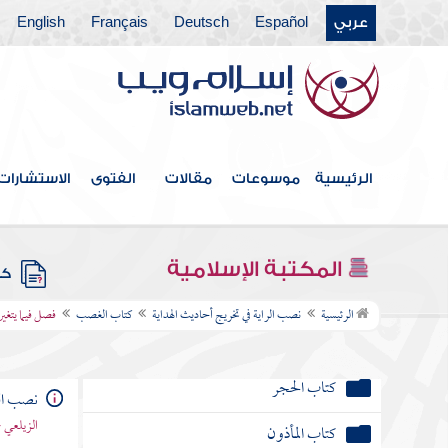
عربي
Español
Deutsch
Français
English
كتاب الوديعة
كتاب العارية
كتاب الهبة
الرئيسية
موسوعات
مقالات
الفتوى
الاستشارات
كتاب الإجارات
كتاب المكاتب
المكتبة الإسلامية
كتب
كتاب الولاء
الرئيسية
نصب الراية في تخريج أحاديث الهداية
كتاب الغصب
فصل فيما يتغي
كتاب الإكراه
كتاب الحجر
نصب الر
الزيلعي 
كتاب المأذون