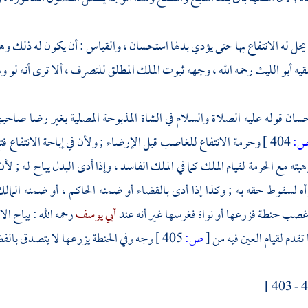
 يحل له الانتفاع بها حتى يؤدي بدلها استحسان ، والقياس : أن يكون له ذلك و
فقيه
أبو الليث
رحمه الله ، وجهه ثبوت الملك المطلق للتصرف ، ألا ترى أنه لو وهب
ان قوله عليه الصلاة والسلام في الشاة المذبوحة المصلية بغير رضا صاحب
:
404 ]
وحرمة الانتفاع للغاصب قبل الإرضاء ; ولأن في إباحة الانتفاع ف
وهبته مع الحرمة لقيام الملك كما في الملك الفاسد ، وإذا أدى البدل يباح له ;
رأه لسقوط حقه به ; وكذا إذا أدى بالقضاء أو ضمنه الحاكم ، أو ضمنه المالك
غصب حنطة فزرعها أو نواة فغرسها غير أنه عند
أبي يوسف
رحمه الله : يباح ا
تقدم لقيام العين فيه من
[
ص:
405 ]
وجه وفي الحنطة يزرعها لا يتصدق بالفضل