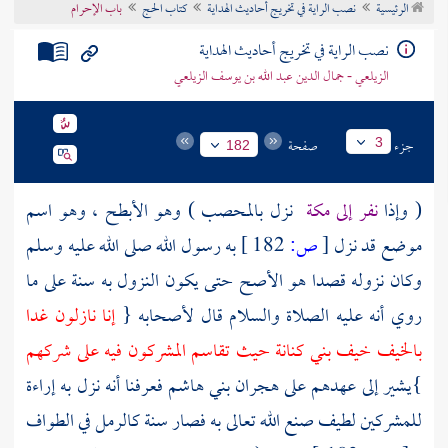
الرئيسية
نصب الراية في تخريج أحاديث الهداية
كتاب الحج
باب الإحرام
تراجم الأعلام
نصب الراية في تخريج أحاديث الهداية
الزيلعي - جمال الدين عبد الله بن يوسف الزيلعي
جزء
صفحة
3
182
( وإذا
نفر إلى
مكة
نزل
بالمحصب
) وهو
الأبطح
، وهو اسم
موضع قد نزل
[
ص:
182 ]
به رسول الله صلى الله عليه وسلم
وكان نزوله قصدا هو الأصح حتى يكون النزول به سنة على ما
روي أنه عليه الصلاة والسلام قال لأصحابه {
إنا نازلون غدا
بالخيف خيف بني كنانة
حيث تقاسم المشركون فيه على شركهم
}يشير إلى عهدهم على هجران
بني هاشم
فعرفنا أنه نزل به إراءة
للمشركين لطيف صنع الله تعالى به فصار سنة كالرمل في الطواف