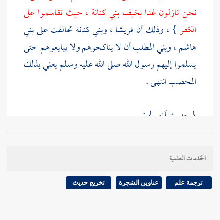
نحن نازلون غدا
بخيف بني كنانة
، حيث تقاسموا على
الكفر
} ، وذلك أن
قريشا
،
وبني كنانة
تحالفت على
بني
هاشم
،
وبني المطلب
أن لا يناكحوهم ولا يبايعوهم حتى
يسلموا إليهم رسول الله صلى الله عليه وسلم يعني بذلك
المحصب
انتهى .
{ حديث آخر } :
أخرجه
البخاري
عن
قتادة
عن
أنس
{
أن النبي عليه
الخدمات العلمية
السلام صلى الظهر والعصر والمغرب والعشاء ، ثم رقد
رقدة
بالمحصب
، ثم ركب إلى
البيت
، فطاف به
}انتهى .
ترجمة علم
عناوين الشجرة
تخريج حديث
{ حديث آخر } : أخرجه
مسلم
عن
نافع
عن
ابن عمر
أن