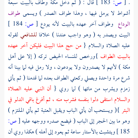
.
[
ص:
183 ]
قال : ( ثم دخل
مكة
وطاف بالبيت سبعة
أشواط لا يرمل فيها ، وهذا طواف الصدر ) ويسمى
طواف
الوداع
وطواف آخر عهده بالبيت لأنه يودع
[
ص:
184 ]
البيت ويصدر به ( وهو واجب عندنا ) خلافا
للشافعي
لقوله
عليه الصلاة والسلام {
من حج هذا البيت فليكن آخر عهده
بالبيت الطواف
}ورخص للنساء الحيض تركه ( إلا على أهل
مكة
) لأنهم لا يصدرون ولا يودعون ، ولا رمل فيه لما بينا أنه
شرع مرة واحدة ويصلي ركعتي الطواف بعده لما قدمنا ( ثم يأتي
زمزم ويشرب من مائها ) لما روي {
أن النبي عليه الصلاة
والسلام استقى دلوا بنفسه فشرب منه ، ثم أفرغ باقي الدلو في
البئر
}( ويستحب أن يأتي الباب ويقبل العتبة ثم يأتي الملتزم )
وهو ما بين الحجر إلى الباب ( فيضع صدره ووجهه عليه
[
ص:
185 ]
ويتشبث بالأستار ساعة ثم يعود إلى أهله ) هكذا روي أن