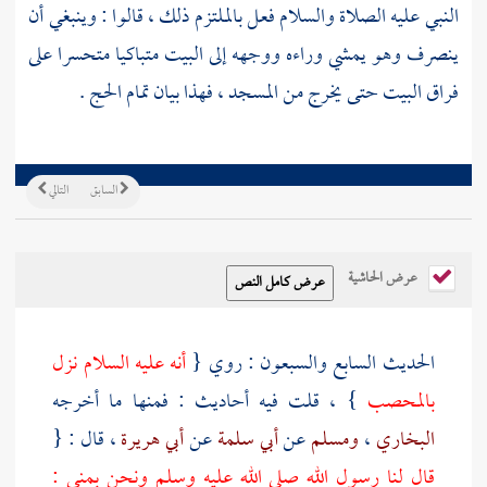
النبي عليه الصلاة والسلام فعل بالملتزم ذلك ، قالوا : وينبغي أن
ينصرف وهو يمشي وراءه ووجهه إلى البيت متباكيا متحسرا على
فراق البيت حتى يخرج من المسجد ، فهذا بيان تمام الحج .
السابق
التالي
عرض الحاشية
الحديث السابع والسبعون : روي {
أنه عليه السلام نزل
بالمحصب
} ، قلت فيه أحاديث : فمنها ما أخرجه
البخاري
،
ومسلم
عن
أبي سلمة
عن
أبي هريرة
، قال : {
قال لنا رسول الله صلى الله عليه وسلم ونحن
بمنى
: