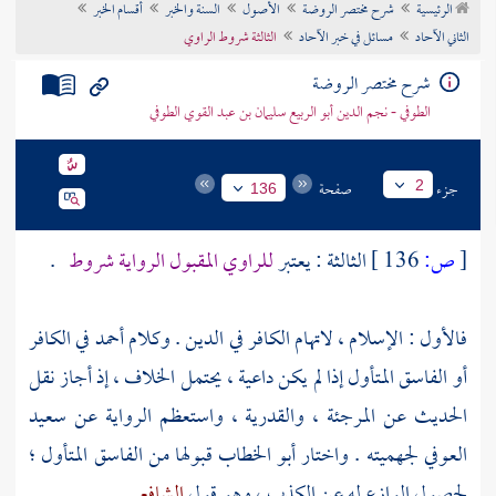
الرئيسية
شرح مختصر الروضة
الأصول
السنة والخبر
أقسام الخبر
تراجم الأعلام
الثاني الآحاد
مسائل في خبر الآحاد
الثالثة شروط الراوي
شرح مختصر الروضة
الطوفي - نجم الدين أبو الربيع سليمان بن عبد القوي الطوفي
جزء
صفحة
2
136
[
ص:
136 ]
الثالثة : يعتبر
للراوي المقبول الرواية شروط
.
فالأول : الإسلام ، لاتهام الكافر في الدين . وكلام
أحمد
في الكافر
أو الفاسق المتأول إذا لم يكن داعية ، يحتمل الخلاف ، إذ أجاز نقل
الحديث عن
المرجئة ،
والقدرية ،
واستعظم الرواية عن
سعيد
العوفي
لجهميته . واختار
أبو الخطاب
قبولها من الفاسق المتأول ؛
لحصول الوازع له عن الكذب ، وهو قول
الشافعي
.