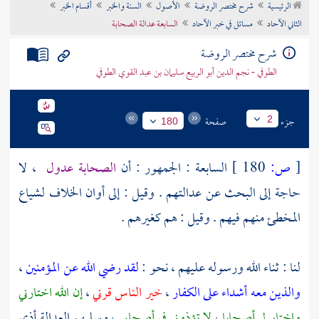
الرئيسية
شرح مختصر الروضة
الأصول
السنة والخبر
أقسام الخبر
تراجم الأعلام
الثاني الآحاد
مسائل في خبر الآحاد
السابعة عدالة الصحابة
شرح مختصر الروضة
الطوفي - نجم الدين أبو الربيع سليمان بن عبد القوي الطوفي
جزء
صفحة
2
180
[
ص:
180 ]
السابعة : الجمهور : أن
الصحابة عدول
، لا
حاجة إلى البحث عن عدالتهم . وقيل : إلى أوان الخلاف لشياع
المخطئ منهم فيهم . وقيل : هم كغيرهم .
لنا : ثناء الله ورسوله عليهم ، نحو :
لقد رضي الله عن المؤمنين
،
والذين معه أشداء على الكفار
،
خير الناس قرني
،
إن الله اختارني
واختار لي أصحابا
،
لا تؤذوني في أصحابي
، وسلبهم العدالة أذى