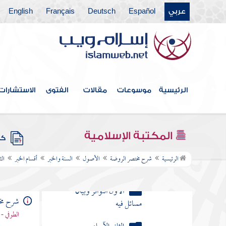
الفصل الثالث في أحكام التكليف
عربي
Español
Deutsch
Français
English
الفصل الرابع في اللغات
الأصول
تعريف الأصول
الكتاب
الرئيسية
موسوعات
مقالات
الفتوى
الاستشارات
السنة والخبر
تعريف السنة والخبر
المكتبة الإسلامية
كتب
أقسام الخبر
الرئيسية
شرح مختصر الروضة
الأصول
السنة والخبر
أقسام الخبر
الث
الأول التواتر وبيان
مسائل فيه
شرح مخ
الثاني الآحاد
الطوفي - 