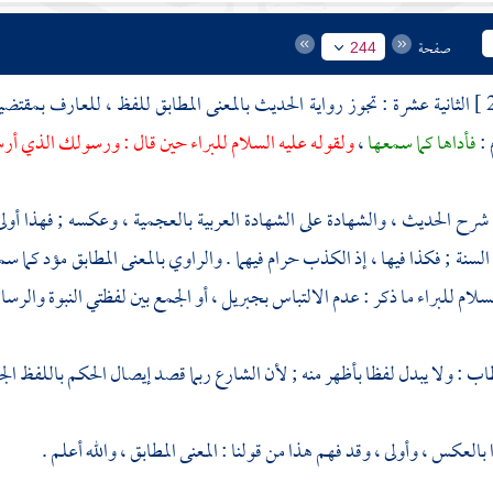
صفحة
244
الثانية عشرة : تجوز رواية الحديث بالمعنى المطابق للفظ ، للعارف بمقتضي
 :
فأداها كما سمعها
،
ولقوله عليه السلام
للبراء
حين قال : ورسولك الذي أرس
 شرح الحديث ، والشهادة على الشهادة العربية بالعجمية ، وعكسه ; فهذا أولى .
السنة ; فكذا فيها ، إذ الكذب حرام فيهما . والراوي بالمعنى المطابق مؤد كما سمع
لسلام
للبراء
ما ذكر : عدم الالتباس
بجبريل
، أو الجمع بين لفظتي النبوة والرسال
طاب
: ولا يبدل لفظا بأظهر منه ; لأن الشارع ربما قصد إيصال الحكم باللفظ الج
العكس ، وأولى ، وقد فهم هذا من قولنا : المعنى المطابق ، والله أعلم .