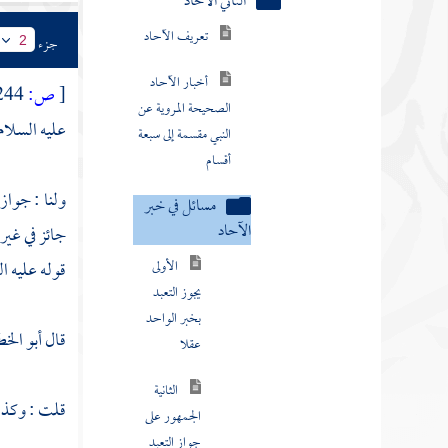
تعريف الآحاد
جزء
2
أخبار الآحاد
الصحيحة المروية عن
[
ص:
244 ]
النبي مقسمة إلى سبعة
عليه السلام
أقسام
مسائل في خبر
الآحاد
ولنا : جواز
جائز في غير 
الأولى
يجوز التعبد
قوله عليه ا
بخبر الواحد
عقلا
قال
أبو الخ
الثانية
الجمهور على
قلت : وكذا ب
جواز التعبد
به سمعا