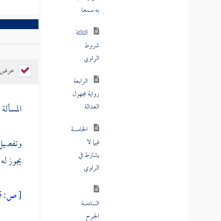
الثالثة
شروط
الراوي
الرابعة
عرض ال
رواية مجهول
العدالة
المسألة 
الخامسة
فيما لا
يشترط في
وتفصيل 
الراوي
يجوز له 
السادسة
[
ص:
245 ]
الجرح
والتعديل