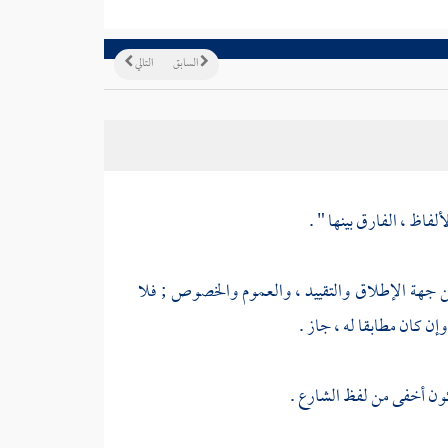
السابق
التالي
فاظ ، الفارق بينها " .
من جهة الإطلاق والتقييد ، والعموم والخصوص ; فلا
وإن كان مطابقا له ، جاز .
يكون أخفى من لفظ الشارع .