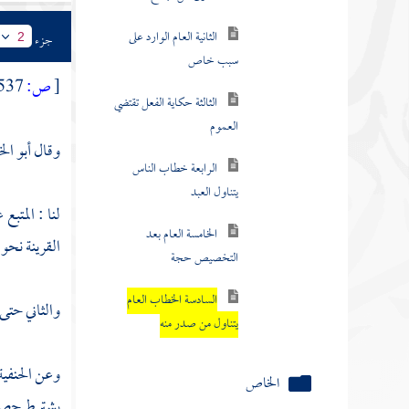
الرابعة خطاب الناس
جزء
2
يتناول العبد
[
ص:
537 ]
الخامسة العام بعد
التخصيص حجة
وقال
أبو ا
السادسة الخطاب العام
يتناول من صدر منه
لنا : المتب
الخاص
القرينة نحو 
الاستثناء
والثاني حتى
الشرط
المطلق والمقيد
وعن الحنفية
المجمل
يشترط حصول 