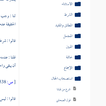
المبين
لنا : وجب ا
خاتمة
الحقيقة عدم
الإجماع
قالوا : شرط
استصحاب الحال
شرع من قبلنا
قلنا : عدم
قول الصحابي
أن يبقى واح
الاستحسان
[
ص:
538 ]
الرابع الاستصلاح
القياس
قالوا : ليس 
الاجتهاد