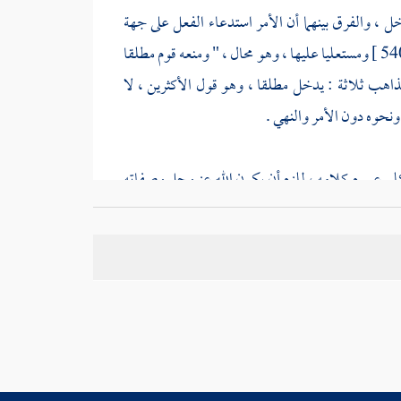
دخل ، والفرق بينهما أن الأمر استدعاء الفعل على جهة
ومستعليا عليها ، وهو محال ، " ومنعه قوم مطلقا
ذاهب ثلاثة : يدخل مطلقا ، وهو قول الأكثرين ، لا
نحوه دون الأمر والنهي .
تناول المتكلم عموم كلامه ، للزم أن يكون الله عز وجل وصفاته
فعموم قوله سبحانه وتعالى :
الله خالق كل شيء
يتناوله
جل واستحالته عليه .