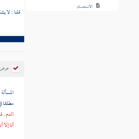
قلنا : لا يش
التقليد
القول في ترتيب الأدلة والترجيح
عرض ال
المسألة 
مطلقا في
الدم . ق
أنا إلا 