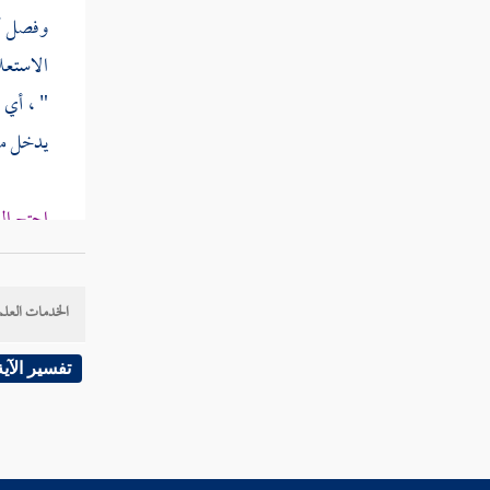
وفصل
أ
الاستعلا
" ، أي 
يدخل مط
احتج ال
مخلوقا ل
الخدمات العلم
ولنا عل
تفسير الآية
أحدهما :
وضعا ، 