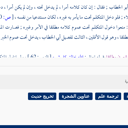
بو الخطاب ;
فقال : إن كان كلامه أمرا ، لم يدخل تحته ، وإن لم يكن أمرا ، 
ء ; فلو دخل المتكلم تحت ما يأمر به غيره ، لكان مستدعيا من نفسه ،
[
ص:
540 ]
: منعوا دخول المتكلم تحت عموم كلامه مطلقا في الأمر وغيره ; فصارت الم
لقا ، وهو قول الأقلين ، الثالث تفصيل أبي الخطاب ، يدخل تحت عموم الخبر و
مانعون مطلقا
بقوله تعالى :
الله خالق كل شيء
[ الزمر : 62 ] ، ولو 
نفسه لتناول عموم لفظ الشيء له ، لكن ذلك محال .
ية
ى المذهب الأول وجهان :
ترجمة علم
عناوين الشجرة
تخريج حديث
 أن المتبع عموم لفظ المتكلم وهو يتناوله كغيره . وأما الله عز وجل وصفاته ; 
ويقتضي دخوله تحته لغة ، لكنه خص من العموم عقلا لامتناع ذلك في حقه عز و