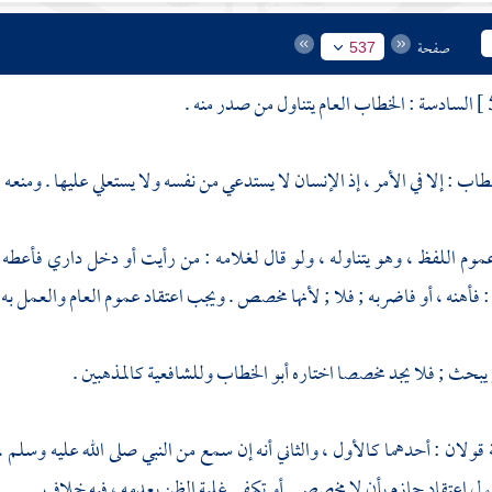
صفحة
537
السادسة : الخطاب العام يتناول من صدر منه .
لخطاب
: إلا في الأمر ، إذ الإنسان لا يستدعي من نفسه ولا يستعلي عليها . ومنعه 
ع عموم اللفظ ، وهو يتناوله ، ولو قال لغلامه : من رأيت أو دخل داري فأعطه در
: فأهنه ، أو فاضربه ; فلا ; لأنها مخصص . ويجب اعتقاد عموم العام والعمل به ف
 يبحث ; فلا يجد مخصصا اختاره
أبو الخطاب
وللشافعية كالمذهبين .
 قولان : أحدهما كالأول ، والثاني أنه إن سمع من النبي صلى الله عليه وسلم
اعتقاد جازم بأن لا مخصص . أو تكفي غلبة الظن بعدمه ، فيه خلاف .