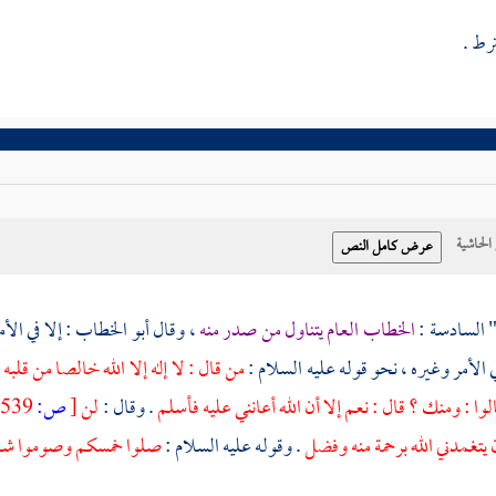
ترط .
حاشية
" السادسة :
الخطاب العام يتناول من صدر منه
، وقال
أبو الخطاب
: إلا في ال
 الأمر وغيره ، نحو قوله عليه السلام :
من قال : لا إله إلا الله خالصا من قلبه
الوا : ومنك ؟ قال : نعم إلا أن الله أعانني عليه فأسلم
. وقال :
لن
[
ص:
539 ]
أن يتغمدني الله برحمة منه وفضل
. وقوله عليه السلام :
صلوا خمسكم وصوموا شه