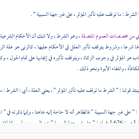
 الشرط : ما توقف عليه تأثير المؤثر ، على غير جهة السببية " .
ني
من مخصصات العموم المتصلة
، وهو الشرط ، ولا شك أن الأحكام الشرعية له
 لها شرعا ، وشروط يتوقف تأثير العلل في الأحكام عليها ، كالزنى هو علة ال
 هو المؤثر في وجوب الزكاة ، ويتوقف تأثيره في إيجابها على تمام الحول ، وك
كافأة ، وانتفاء الأبوة ونحو ذلك .
ذ قولنا : " الشرط ما توقف عليه تأثير المؤثر " ، يعني العلة ، أي : الشرط : م
 : " على غير جهة السببية " فالظاهر أنه لا حاجة إليه هاهنا ، وإنما ذكرته في
ز
[
ص:
626 ]
بقوله : " على غير جهة السببية " عن السبب ، وليس كذلك ، 
يه تأثير المؤثر " ، كافيا في تعريف الشرط ، اللهم إلا على ما سبق من أن 