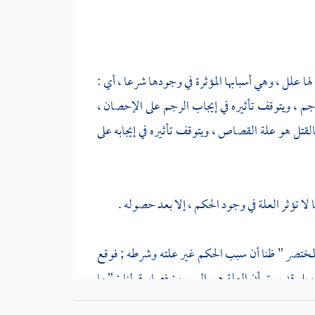
ا علل ، وهي أسبابها المؤثرة في وجودها شرعا ، أي :
رجم ، ويتوقف تأثيره في إيجاب الرجم على الإحصان ،
القتل هو علة القصاص ، ويتوقف تأثيره في إيجابه على
ا لا تؤثر العلة في وجود الحكم ، إلا بعد حصوله .
 " المختصر " ظنا أن سبب الحكم غير علته وشرطه ; فوقع
بل قد سبق أن العلة هي السبب ; فصار قولنا : " ما
السبب ما حصل الحكم عنده لا به ، فإن تصور لنا حكم