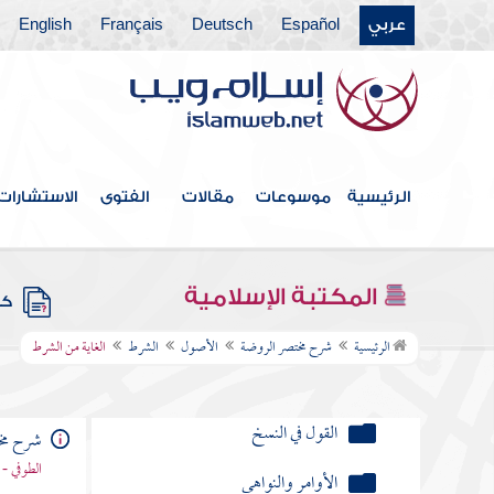
عربي
Español
Deutsch
Français
English
الفصل الأول
الفصل الثاني في التكليف
الفصل الثالث في أحكام التكليف
الفصل الرابع في اللغات
الرئيسية
موسوعات
مقالات
الفتوى
الاستشارات
الأصول
تعريف الأصول
المكتبة الإسلامية
كتب
الكتاب
الرئيسية
شرح مختصر الروضة
الأصول
الشرط
الغاية من الشرط
السنة والخبر
القول في النسخ
شرح مخ
الطوفي - 
الأوامر والنواهي