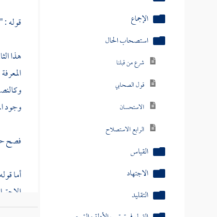
الإجماع
قوله : "
استصحاب الحال
هذا الثا
شرع من قبلنا
المعرفة
قول الصحابي
وكالنصاب
وجود الم
الاستحسان
الرابع الاستصلاح
فصح حينئ
القياس
الاجتهاد
أما قوله
الاحترا
التقليد
توقف عل