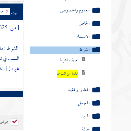
العموم والخصوص
جزء
2
الخاص
[
ص:
625 ]
الاستثناء
الشرط : ما 
الشرط
السبب في تأ
تعريف الشرط
غيره
) [ البقرة :
الغاية من الشرط
المطلق والمقيد
المجمل
المبين
عرض ال
خاتمة