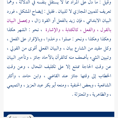
وقيل : ما دل على المراد مما لا يستقل بنفسه في الدلالة ، وهما
تعريف للمبين المجازي لا للبيان . فقيل : إيضاح المشكل ، فورد
البيان الابتدائي ، فإن زيد بالفعل أو القوة زال ،
ويحصل البيان
بالقول ، والفعل ، كالكتابة ، والإشارة
، نحو : الشهر هكذا
وهكذا وهكذا ، ونحو : صلوا ، وخذوا ، وبالإقرار على الفعل ،
وكل مقيد من الشارع بيان ، والبيان الفعلي أقوى من القولي ،
وتبيين الشيء بأضعف منه كالقرآن بالآحاد جائز ، وتأخير البيان
عن وقت الحاجة ممتنع إلا على تكليف المحال ، وعن وقت
الخطاب إلى وقتها جائز عند القاضي ،
وابن حامد ،
وأكثر
الشافعية ، وبعض الحنفية ، ومنعه
أبو بكر عبد العزيز ،
والتميمي
،
والظاهرية ،
والمعتزلة
.