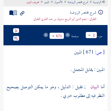
الرئيسية
شرح مختصر الروضة
الأصول
المبين
تعريف المبين
تراجم الأعلام
شرح مختصر الروضة
الطوفي - نجم الدين أبو الربيع سليمان بن عبد القوي الطوفي
جزء
صفحة
2
671
[
ص:
671 ]
المبين
المبين : يقابل المجمل .
أما
البيان
; فقيل : الدليل ، وهو ما يمكن التوصل بصحيح
النظر فيه إلى مطلوب خبري .