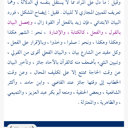
وقيل : ما دل على المراد مما لا يستقل بنفسه في الدلالة ، وهما
تعريف للمبين المجازي لا للبيان . فقيل : إيضاح المشكل ، فورد
البيان الابتدائي ، فإن زيد بالفعل أو القوة زال ،
ويحصل البيان
بالقول ، والفعل ، كالكتابة ، والإشارة
، نحو : الشهر هكذا
وهكذا وهكذا ، ونحو : صلوا ، وخذوا ، وبالإقرار على الفعل ،
وكل مقيد من الشارع بيان ، والبيان الفعلي أقوى من القولي ،
وتبيين الشيء بأضعف منه كالقرآن بالآحاد جائز ، وتأخير البيان
عن وقت الحاجة ممتنع إلا على تكليف المحال ، وعن وقت
الخطاب إلى وقتها جائز عند القاضي ،
وابن حامد ،
وأكثر
الشافعية ، وبعض الحنفية ، ومنعه
أبو بكر عبد العزيز ،
والتميمي
،
والظاهرية ،
والمعتزلة
.