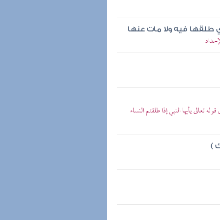
ي طلقها فيه ولا مات عنها
إحداد
له تعالى يأيها النبي إذا طلقتم النساء
 )