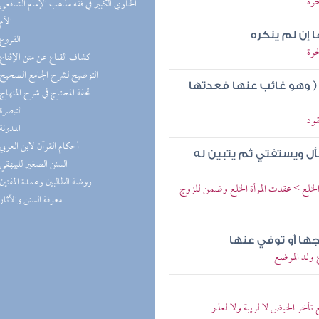
حرة
(2) الحاوي الكبير في فقه مذهب الإمام الشافعي
(2) الأم
إن لم ينكره
(1) الفروع
حرة
(1) كشاف القناع عن متن الإقناع
(1) التوضيح لشرح الجامع الصحيح
 ( وهو غائب عنها فعدتها
(1) تحفة المحتاج في شرح المنهاج
(1) التبصرة
قود
(1) المدونة
(1) أحكام القرآن لابن العربي
ل ويستفتي ثم يتبين له
(1) السنن الصغير للبيهقي
(1) روضة الطالبين وعمدة المفتين
لخلع > عقدت المرأة الخلع وضمن للزوج
(1) معرفة السنن والآثار
جها أو توفي عنها
 ولد المرضع
 تأخر الحيض لا لريبة ولا لعذر