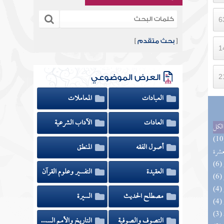
[
بحث متقدم
]
العرض الموضوعي
العبادات
المعاملات
العادات
الآداب الشرعية
الكل
المهرة بالفوائد المبتكرة من أطراف
أصول الفقه
المنطق
عشرة
العقيدة
التفسير وعلوم القرآن
مصطلح الحديث
السيرة
التصوف والصوفية
التاريخ والأمم السابقة