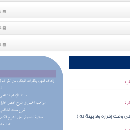
63
14
21
(10) إتحاف 
حرة
ال
(6) مسند الإمام الشافعي
حرة
(6) مواهب الجليل في شرح مختصر خليل
(4) شرح مسند الشافعي
(4) حاشية الدسوقي على الشرح الكبير
ى وقت إقراره ولا بينة له (
(3) زاد المعاد