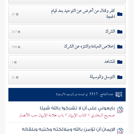
كفر وقتال من أعرض عن التوحيد بعد قيام
الحجة
37
الشرك
317
إخلاص العبادة والتنزه عن الشرك
786
المشاهد
1
التوسل والوسيلة
21
عدد النتائج : 5517
في البحث عن (توحيد الألوهية)
بايعوني على أن لا تشركوا بالله شيئا
صحيح البخاري > كتاب الإيمان > باب علامة الإيمان حب الأنصار
الإيمان أن تؤمن بالله وملائكته وكتبه وبلقائه