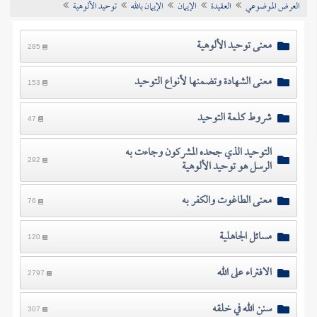
العرض الموضوعي
العقيدة
الإيمان
الإيمان بالله
توحيد الألوهية
تراجم الأعلام
معنى توحيد الألوهية
285
معنى الشهادة وتضمنها لأنواع التوحيد
153
شروط كلمة التوحيد
47
التوحيد الذي جحده المشركون وجاءت به
الرسل هو توحيد الألوهية
292
معنى الطاغوت والكفر به
76
مسائل الجاهلية
120
الافتراء على الله
2797
سنن الله في خلقه
307