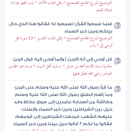
التوضيح لشرح الجامع الصحيح > باقي كتاب الأذان > باب الجهر بقراءة
صلاة الفجر
فلما سمعوا القرآن تسمعوا له فقالوا هذا الذي حال
بينكم وبين خبر السماء
التوضيح لشرح الجامع الصحيح > باقي كتاب التفسير > ( ) سورة قل
أوحي إلي > باب
قل أوحي إلي أنه [الجن ] وإنما أوحي إليه قول الجن
حاشية مسند الإمام أحمد بن حنبل > مسانيد أهل البيت > مسند عبد الله بن
العباس رضي الله تعالى عنهما
ما قرأ رسول الله صلى الله عليه وسلم على الجن
وما رآهم انطلق رسول الله صلى الله عليه وسلم
وطائفة من أصحابه عامدين إلى سوق عكاظ وقد
حيل بين الشياطين وبين خبر السماء وأرسلت
عليهم الشهب فرجعت الشياطين إلى قومهم
فقالوا ما لكم ؟ قالوا حيل بيننا وبين خبر السماء
صحيح ابن حبان > كتاب التاريخ > باب المعجزات > ذكر ما حيل بين