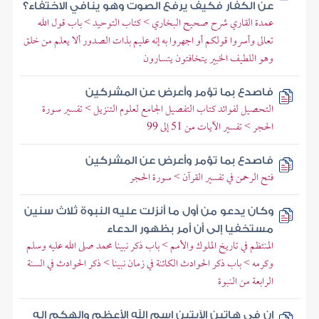
عن الكفار فكيف يرفع الصوت وهو ينافي الاختفاء؟
عمدة القاري شرح صحيح البخاري > كتاب التوحيد > باب قول الله
تعالى وأسروا قولكم أو اجهروا به إنه عليم بذات الصدور ألا يعلم من خلق
وهو اللطيف الخبير يتخافتون يتسارون
فاصدع بما تؤمر وأعرض عن المشركين
التحصيل لفوائد كتاب التفصيل الجامع لعلوم التنزيل > تفسير سورة
الحجر > تفسير الآيات من 51 إلى 99
فاصدع بما تؤمر وأعرض عن المشركين
فتح الرحمن في تفسير القرآن > سورة الحجر
وكان يدعو من أول ما أنزلت عليه النبوة ثلاث سنين
مستخفيا إلى أن أمر بظهور الدعاء
المنتظم في تاريخ الملوك والأمم > باب ذكر نبينا محمد صلى الله عليه وسلم
وكرمه > باب ذكر الحوادث الكائنة في زمان نبينا > ذكر الحوادث في السنة
الرابعة من النبوة
إن في هاتين الآيتين اسم الله الأعظم وإلهكم إله