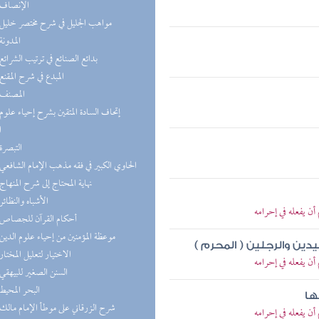
(4) الإنصاف
(4) مواهب الجليل في شرح مختصر خليل
(4) المدونة
(4) بدائع الصنائع في ترتيب الشرائع
(4) المبدع في شرح المقنع
(3) المصنف
ا
(3) التبصرة
(3) الحاوي الكبير في فقه مذهب الإمام الشافعي
(2) نهاية المحتاج إلى شرح المنهاج
(2) الأشباه والنظائر
ن يفعله في إحرامه
(1) أحكام القرآن للجصاص
(1) موعظة المؤمنين من إحياء علوم الدين
دين والرجلين ( المحرم )
(1) الاختيار لتعليل المختار
ن يفعله في إحرامه
(1) السنن الصغير للبيهقي
(1) البحر المحيط
ها
(1) شرح الزرقاني على موطأ الإمام مالك
ن يفعله في إحرامه