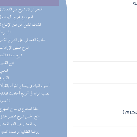
ه
(17) البحر الرائق شرح كنز الدقائق
(13) المجموع شرح المهذب
(12) كشاف القناع عن متن الإقناع
(9) المبسوط
(8) حاشية الدسوقي على الشرح الكبير
(8) شرح منتهى الإرادات
(8) شرح عمدة الفقه
(7) فتح القدير
(7) المغني
(7) الفروع
(6) أضواء البيان في إيضاح القرآن بالقرآن
(6) نصب الراية في تخريج أحاديث الهداية
(6) الذخيرة
(6) تحفة المحتاج في شرح المنهاج
حرم )
(5) منح الجليل شرح مختصر خليل
(5) رد المحتار على الدر المختار
(5) روضة الطالبين وعمدة المفتين