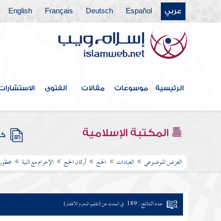
عربي
Español
Deutsch
Français
English
الرئيسية
موسوعات
مقالات
الفتوى
الاستشارات
المكتبة الإسلامية
كتب
العرض الموضوعي
العبادات
الحج
أركان الحج
الإحرام مع النية
محظور
عدد النتائج : 189
في البحث عن (تقليم المحرم الأظفار)