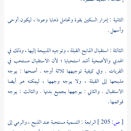
الثانية : إمرار السكين بقوة وتحامل ذهابا وعودا ، ليكون أوحى
وأسهل .
الثالثة : استقبال الذابح القبلة ، وتوجيه الذبيحة إليها ، وذلك في
الهدي والأضحية أشد استحبابا ؛ لأن الاستقبال مستحب في
القربات . وفي كيفية توجيهها ثلاثة أوجه . أصحها : يوجه
مذبحها إلى القبلة ، ولا يوجه وجهها ، ليمكنه هو أيضا
الاستقبال . والثاني : يوجهها بجميع بدنها . والثالث : يوجه
قوائمها .
[
ص:
205 ]
الرابعة : التسمية مستحبة عند الذبح ، والرمي إلى