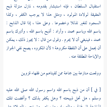
استقبال السلطان ، فإنه استبشار بقدومه ، نازل منزلة ذبح
العقيقة لولادة المولود ، ومثل هذا لا يوجب الكفر ، وكذا
السجود للغير تذللا وخضوعا . وعلى هذا ، إذا قال الذابح :
باسم الله وباسم
محمد
، وأراد : أذبح باسم الله ، وأتبرك باسم
محمد
، فينبغي أن لا يحرم . وقول من قال : لا يجوز ذلك ، يمكن
أن يحمل على أن اللفظة مكروهة ؛ لأن المكروه ، يصح نفي الجواز
والإباحة المطلقة عنه .
ووقعت منازعة بين جماعة ممن لقيناهم من فقهاء
قزوين
[ في ] أن من ذبح باسم الله واسم رسول الله صلى الله عليه
وسلم ، هل تحل ذبيحته ؟ وهل يكفر بذلك ؟ وأفضت تلك
المنازعة إلى فتنة ، والصواب ما بيناه . وتستحب الصلاة على