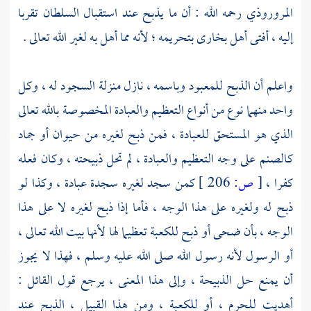
المروروذي
رحمه الله : أن ما يذبح عند استقبال السلطان تقربا
إليه ، أفتى أهل
بخارى
بتحريمه ؛ لأنه مما أهل به لغير الله تعالى .
واعلم أن الذبح للمعبود وباسمه ، نازل منزلة السجود له ، وكل
واحد منهما نوع من أنواع التعظيم والعبادة المخصوصة بالله تعالى
الذي هو المستحق للعبادة ، فمن ذبح لغيره من حيوان أو جماد
كالصنم على وجه التعظيم والعبادة ، لم تحل ذبيحته ، وكان فعله
كفرا ،
[
ص:
206 ]
كمن سجد لغيره سجدة عبادة ، وكذا لو
ذبح له ولغيره على هذا الوجه ، فأما إذا ذبح لغيره لا على هذا
الوجه ، بأن ضحى أو ذبح للكعبة تعظيما لها لأنها بيت الله تعالى ،
أو الرسول لأنه رسول الله صلى الله عليه وسلم ، فهذا لا يجوز
أن يمنع حل الذبيحة ، وإلى هذا المعنى ، يرجع قول القائل :
أهديت للحرم ، أو للكعبة ، ومن هذا القبيل ، الذبح عند