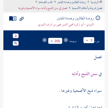
الرئيسية
روضة الطالبين وعمدة المفتين
كتاب الضحايا
تراجم الأعلام
فصل شروط وأحكام الأضحية
فصل في سنن الذبح وآدابه سواء الأضحية وغيرها
روضة الطالبين وعمدة المفتين
النووي - أبو زكريا محيي الدين يحيى بن شرف النووي
جزء
صفحة
3
205
فصل
في
سنن الذبح وآدابه
سواء ذبح الأضحية وغيرها .
إحداها : تحديد الشفرة .