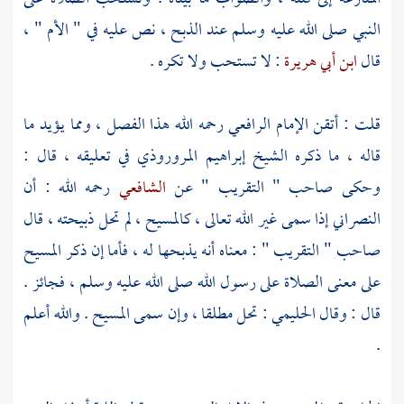
النبي صلى الله عليه وسلم عند الذبح ، نص عليه في " الأم " ،
قال
ابن أبي هريرة
: لا تستحب ولا تكره .
قلت : أتقن الإمام
الرافعي
رحمه الله هذا الفصل ، ومما يؤيد ما
قاله ، ما ذكره
الشيخ إبراهيم المروروذي
في تعليقه ، قال :
وحكى صاحب " التقريب " عن
الشافعي
رحمه الله : أن
النصراني إذا سمى غير الله تعالى ،
كالمسيح
، لم تحل ذبيحته ، قال
صاحب " التقريب " : معناه أنه يذبحها له ، فأما إن ذكر
المسيح
على معنى الصلاة على رسول الله صلى الله عليه وسلم ، فجائز .
قال : وقال
الحليمي
: تحل مطلقا ، وإن سمى
المسيح
. والله أعلم
.