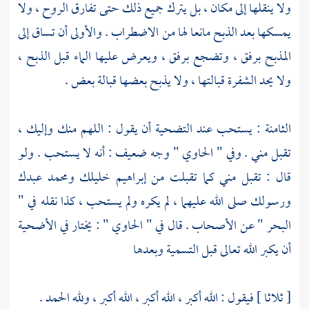
ولا ينقلها إلى مكان ، بل يترك جميع ذلك حتى تفارق الروح ، ولا
يمسكها بعد الذبح مانعا لها من الاضطراب . والأولى أن تساق إلى
المذبح برفق ، وتضجع برفق ، ويعرض عليها الماء قبل الذبح ،
ولا يحد الشفرة قبالتها ، ولا يذبح بعضها قبالة بعض .
الثامنة : يستحب عند التضحية أن يقول : اللهم منك وإليك ،
تقبل مني . وفي " الحاوي " وجه ضعيف : أنه لا يستحب . ولو
قال : تقبل مني كما تقبلت من
إبراهيم
خليلك
ومحمد
عبدك
ورسولك صلى الله عليهما ، لم يكره ولم يستحب ، كذا نقله في "
البحر " عن الأصحاب . قال في " الحاوي " : يختار في الأضحية
أن يكبر الله تعالى قبل التسمية وبعدها
[ ثلاثا ] فيقول : الله أكبر ، الله أكبر ، الله أكبر ، ولله الحمد .