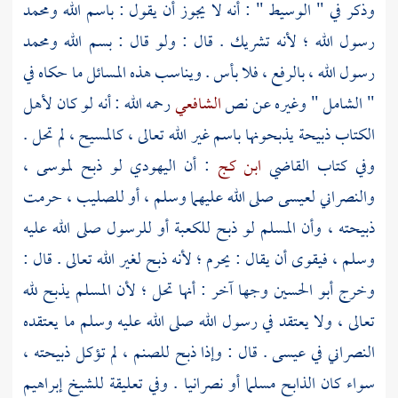
وذكر في " الوسيط " : أنه لا يجوز أن يقول : باسم الله
ومحمد
رسول الله ؛ لأنه تشريك . قال : ولو قال : بسم الله
ومحمد
رسول الله ، بالرفع ، فلا بأس . ويناسب هذه المسائل ما حكاه في
" الشامل " وغيره عن نص
الشافعي
رحمه الله : أنه لو كان لأهل
الكتاب ذبيحة يذبحونها باسم غير الله تعالى ،
كالمسيح
، لم تحل .
وفي كتاب القاضي
ابن كج
: أن اليهودي لو ذبح
لموسى
،
والنصراني
لعيسى
صلى الله عليهما وسلم ، أو للصليب ، حرمت
ذبيحته ، وأن المسلم لو ذبح للكعبة أو للرسول صلى الله عليه
وسلم ، فيقوى أن يقال : يحرم ؛ لأنه ذبح لغير الله تعالى . قال :
وخرج
أبو الحسين
وجها آخر : أنها تحل ؛ لأن المسلم يذبح لله
تعالى ، ولا يعتقد في رسول الله صلى الله عليه وسلم ما يعتقده
النصراني في
عيسى
. قال : وإذا ذبح للصنم ، لم تؤكل ذبيحته ،
سواء كان الذابح مسلما أو نصرانيا . وفي تعليقة
للشيخ إبراهيم