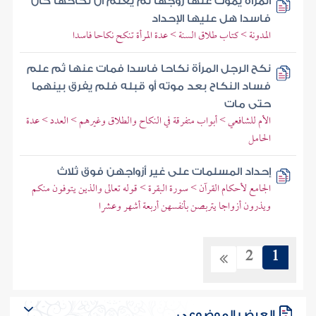
المرأة يموت عنها زوجها ثم يعلم أن نكاحها كان
فاسدا هل عليها الإحداد
المدونة > كتاب طلاق السنة > عدة المرأة تنكح نكاحا فاسدا
نكح الرجل المرأة نكاحا فاسدا فمات عنها ثم علم
فساد النكاح بعد موته أو قبله فلم يفرق بينهما
حتى مات
الأم للشافعي > أبواب متفرقة في النكاح والطلاق وغيرهم > العدد > عدة
الحامل
إحداد المسلمات على غير أزواجهن فوق ثلاث
الجامع لأحكام القرآن > سورة البقرة > قوله تعالى والذين يتوفون منكم
ويذرون أزواجا يتربصن بأنفسهن أربعة أشهر وعشرا
2
1
العرض الموضوعي