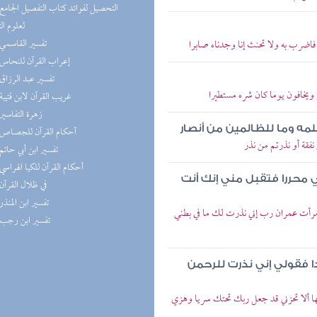
لعلوم ال
(6) تفسير القاسمي
اضرب به ولا تحنث إنا وجدناه صابرا
(5) إعراب القرآن للنحاس
(5) تفسير عبد الرزاق
 ويخافون يوما كان شره مستطيرا
(4) غريب القرآن لابن قتيبة
(4) زهرة التفاسير
علمه وما للظالمين من أنصار
(2) أحكام القرآن للجصاص
نفقة أو نذرتم من نذر
(2) تفسير ابن أبي حاتم
(2) أحكام القرآن للكيا الهراسي
ي محررا فتقبل مني إنك أنت
(1) في ظلال القرآن
(1) تفسير ابن المنذر
 امرأت عمران رب إني نذرت لك ما في بطني
(1) تفسير ابن رجب
ا فقولي إني نذرت للرحمن
تها ألا تحزني قد جعل ربك تحتك سريا وهزي