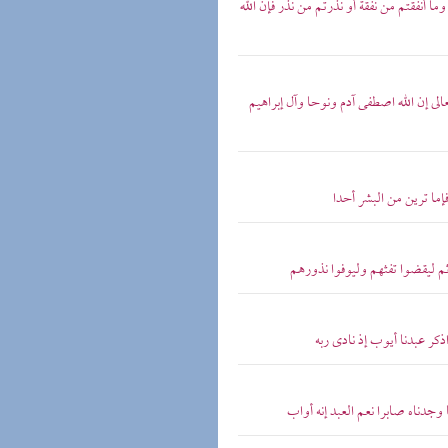
 وما أنفقتم من نفقة أو نذرتم من نذر فإن الله
عالى إن الله اصطفى آدم ونوحا وآل إبراهيم
فإما ترين من البشر أحدا
ى ثم ليقضوا تفثهم وليوفوا نذورهم
اذكر عبدنا أيوب إذ نادى ربه
ا وجدناه صابرا نعم العبد إنه أواب