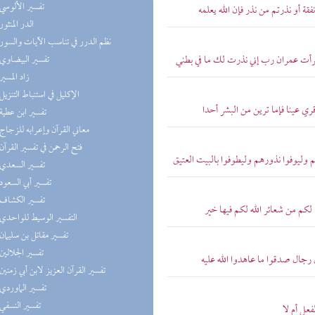
(9) تفسير الألوسي
قة أو نذرتم من نذر فإن الله يعلمه
(8) الدر المنثور
(7) نظم الدرر في تناسب الآيات والسور
امرأت عمران رب إني نذرت لك ما في بطني
(7) تفسير البيضاوي
(7) زاد المسير
(6) الإكليل في استنباط التنزيل
ري عينا فإما ترين من البشر أحدا
(6) تفسير ابن عطية
(6) معاني القرآن وإعرابه للزجاج
(6) فتح الرحمن في تفسير القرآن
م وليوفوا نذورهم وليطوفوا بالبيت العتيق
(6) تفسير السعدي
(6) تفسير أبي السعود
(6) تفسير الكشاف
لكم من شعائر الله لكم فيها خير
(6) التفسير الوسيط للواحدي
(6) تفسير مقاتل بن سليمان
(6) تفسير الجلالين
 رجال صدقوا ما عاهدوا الله عليه
(6) تفسير القرآن العزيز لابن أبي زمنين
(6) تفسير الماوردي
(6) تفسير النسفي
عل أم لا