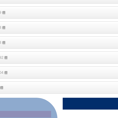
89
23
13
192
304
3