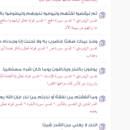
إليك بجذع النخلة تساقط عليك رطبا جنيا
ثم ليقضوا تفثهم وليوفوا نذورهم وليطوفوا بال
تفسير الماوردي > تفسير سورة الحج > تفسير قوله تعالى ليشهدوا منافع 
ما رزقهم من بهيمة الأن
وخذ بيدك ضغثا فاضرب به ولا تحنث إنا وجدناه صاب
تفسير الماوردي > تفسير سورة ص > تفسير قوله تعالى واذكر عبدنا أيو
وعذاب
يوفون بالنذر ويخافون يوما كان شره مستطيرا
تفسير الماوردي > تفسير سورة الإنسان > تفسير قوله تعالى إنا أعتدنا لل
يشربون من كأس كان مزاجها كافورا
وما أنفقتم من نفقة أو نذرتم من نذر فإن الله يع
الدر المنثور في التفسير بالمأثور > تفسير سورة البقرة > تفسير قوله تعالى
يعلمه
النذر لا يغني من القدر شيئا