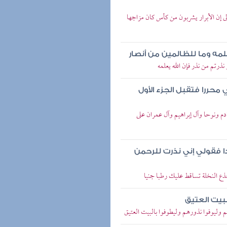
عالى إن الأبرار يشربون من كأس كان مزاجها
علمه وما للظالمين من أنصار
نذرتم من نذر فإن الله يعلمه
محررا فتقبل الجزء الأول
دم ونوحا وآل إبراهيم وآل عمران على
ا فقولي إني نذرت للرحمن
ذع النخلة تساقط عليك رطبا جنيا
بيت العتيق
 وليوفوا نذورهم وليطوفوا بالبيت العتيق