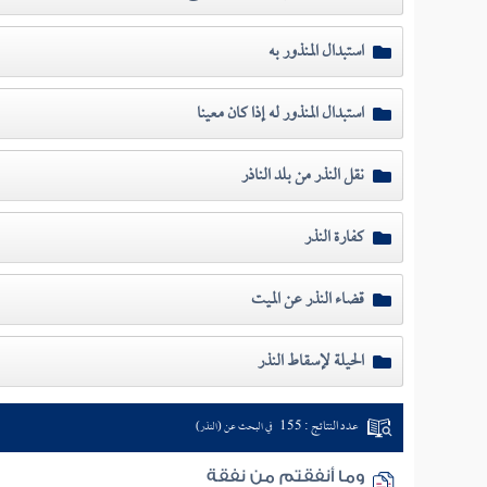
استبدال المنذور به
استبدال المنذور له إذا كان معينا
نقل النذر من بلد الناذر
كفارة النذر
قضاء النذر عن الميت
الحيلة لإسقاط النذر
عدد النتائج : 155
في البحث عن (النذر)
وما أنفقتم من نفقة