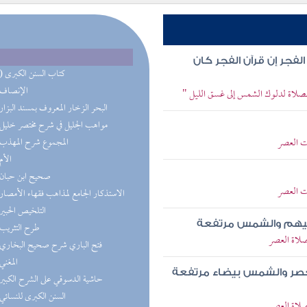
فجر إن قرآن الفجر كان
(24) كتاب السنن الكبرى
(6) الإنصاف
 الصلاة لدلوك الشمس إلى غسق الليل "
(3) البحر الزخار المعروف بمسند البزار
(3) مواهب الجليل في شرح مختصر خليل
ت العصر
(3) المجموع شرح المهذب
(3) الأم
(3) صحيح ابن حبان
ت العصر
(3) الاستذكار الجامع لمذاهب فقهاء الأمصار
(3) التلخيص الحبير
أتيهم والشمس مرتفعة
(2) طرح التثريب
صلاة العصر
(2) فتح الباري شرح صحيح البخاري
(2) المغني
لعصر والشمس بيضاء مرتفعة
(2) حاشية الدسوقي على الشرح الكبير
(2) السنن الكبرى للنسائي
صلاة العصر