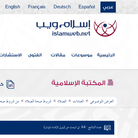
عربي
Español
Deutsch
Français
English
الرئيسية
موسوعات
مقالات
الفتوى
الاستشارات
المكتبة الإسلامية
كتب
العرض الموضوعي
العبادات
الصلاة
شروط صحة الصلاة
من شروط صحة ا
عدد النتائج : 64
في البحث عن (يتولى الإقامة المؤذن)