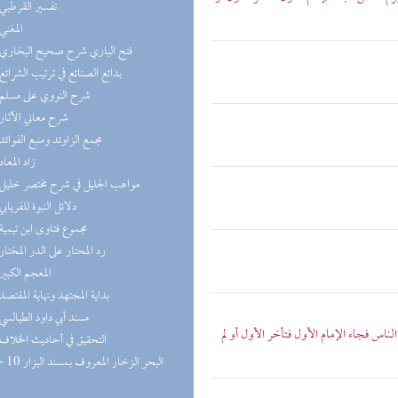
(1) تفسير القرطبي
(1) المغني
(1) فتح الباري شرح صحيح البخاري
(1) بدائع الصنائع في ترتيب الشرائع
(1) شرح النووي على مسلم
(1) شرح معاني الآثار
(1) مجمع الزاوئد ومنبع الفوائد
(1) زاد المعاد
(1) مواهب الجليل في شرح مختصر خليل
(1) دلائل النبوة للفريابي
(1) مجموع فتاوى ابن تيمية
(1) رد المحتار على الدر المختار
(1) المعجم الكبير
(1) بداية المجتهد ونهاية المقتصد
(1) مسند أبي داود الطيالسي
س فجاء الإمام الأول فتأخر الأول أو لم
(1) التحقيق في أحاديث الخلاف