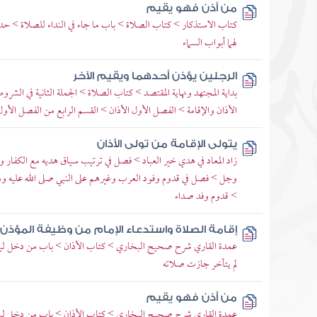
من أذن فهو يقيم
كتاب الاستذكار > كتاب الصلاة > باب ما جاء في النداء للصلاة > 
لهما أبواب السماء
الرجلين يؤذن أحدهما ويقيم الآخر
بداية المجتهد ونهاية المقتصد > كتاب الصلاة > الجملة الثانية في الشر
الأذان والإقامة > الفصل الأول الأذان > القسم الرابع من الفصل الأو
يتولى الإقامة من تولى الأذان
زاد المعاد في هدي خير العباد > فصل في ترتيب سياق هديه مع الكفار وا
وجل > فصل في قدوم وفود العرب وغيرهم على النبي صلى الله عليه وس
> قدوم وفد صداء
إقامة الصلاة واستدعاء الإمام من وظيفة المؤذن
عمدة القاري شرح صحيح البخاري > كتاب الأذان > باب من دخل ليؤم ا
لم يتأخر جازت صلاته
من أذن فهو يقيم
عمدة القاري شرح صحيح البخاري > كتاب الأذان > باب من دخل ليؤم ا