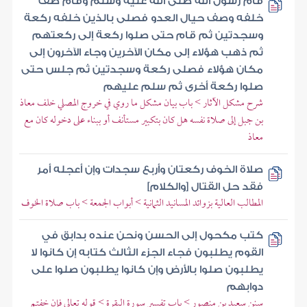
قام رسول الله صلى الله عليه وسلم وقام صف
خلفه وصف حيال العدو فصلى بالذين خلفه ركعة
وسجدتين ثم قام حتى صلوا ركعة إلى ركعتهم
ثم ذهب هؤلاء إلى مكان الآخرين وجاء الآخرون إلى
مكان هؤلاء فصلى ركعة وسجدتين ثم جلس حتى
صلوا ركعة أخرى ثم سلم عليهم
شرح مشكل الآثار > باب بيان مشكل ما روي في خروج المصلي خلف معاذ
بن جبل إلى صلاة نفسه هل كان بتكبير مستأنف أو ببناء على دخوله كان مع
معاذ
صلاة الخوف ركعتان وأربع سجدات وإن أعجله أمر
فقد حل القتال [والكلام]
المطالب العالية بزوائد المسانيد الثمانية > أبواب الجمعة > باب صلاة الخوف
كتب مكحول إلى الحسن ونحن عنده بدابق في
القوم يطلبون فجاء الجزء الثالث كتابه إن كانوا لا
يطلبون صلوا بالأرض وإن كانوا يطلبون صلوا على
دوابهم
سنن سعيد بن منصور > باب تفسير سورة البقرة > قوله تعالى فإن خفتم