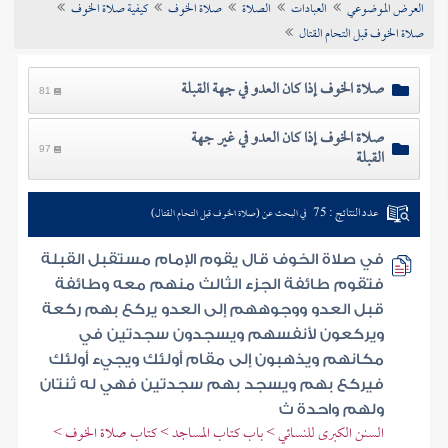
العرض الموضوعي
العبادات
الصلاة
صلاة الخوف
كيفية صلاة الخوف
تراجم الأعلام
صلاة الخوف قبل التحام القتال
صلاة الخوف إذا كان العدو في جهة القبلة
81
صلاة الخوف إذا كان العدو في غير جهة
القبلة
97
عدد النتائج : 75
في البحث عن (صلاة الخوف قبل التحام القتال)
في صلاة الخوف قال يقوم الإمام مستقبل القبلة
فتقوم طائفة الجزء الثالث منهم معه وطائفة
قبل العدو ووجوههم إلى العدو يركع بهم ركعة
ويركعون لأنفسهم ويسجدون سجدتين في
مكانهم ويذهبون إلى مقام أولئك ويجيء أولئك
فيركع بهم ويسجد بهم سجدتين فهي له ثنتان
ولهم واحدة ث
السنن الكبرى للنسائي > باب كتاب المساجد > كتاب صلاة الخوف >