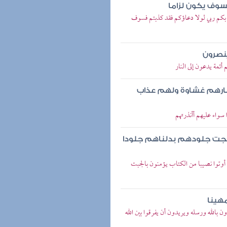
سوف يكون لزاما
أ بكم ربي لولا دعاؤكم فقد كذبتم فسوف
ينصرون
ئمة يدعون إلى النار
ارهم غشاوة ولهم عذاب
 سواء عليهم أأنذرتهم
 نضجت جلودهم بدلناهم جلودا
ن أوتوا نصيبا من الكتاب يؤمنون بالجبت
مهينا
 بالله ورسله ويريدون أن يفرقوا بين الله