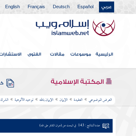
عربي
Español
Deutsch
Français
English
الرئيسية
موسوعات
مقالات
الفتوى
الاستشارات
المكتبة الإسلامية
كتب
العرض الموضوعي
العقيدة
الإيمان
الإيمان بالله
توحيد الألوهية
الشرك
عدد النتائج : 143
في البحث عن (هوان الكافر على الله)