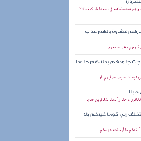
ينصرون
جنوده فنبذناهم في اليم فانظر كيف كان
ارهم غشاوة ولهم عذاب
لى قلوبهم وعلى سمعهم
 نضجت جلودهم بدلناهم جلودا
روا بآياتنا سوف نصليهم نارا
مهينا
لكافرون حقا وأعتدنا للكافرين عذابا
تخلف ربي قوما غيركم ولا
أبلغتكم ما أرسلت به إليكم