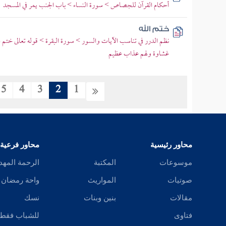
أحكام القرآن للجصاص > سورة النساء > باب الجنب يمر في المسجد
ختم الله
نظم الدرر في تناسب الآيات والسور > سورة البقرة > قوله تعالى ختم 
غشاوة ولهم عذاب عظيم
5
4
3
2
1
محاور رئيسية
محاور فرعية
موسوعات
المكتبة
الرحمة المهد
صوتيات
المواريث
واحة رمضان
مقالات
بنين وبنات
نسك
فتاوى
للشباب فقط