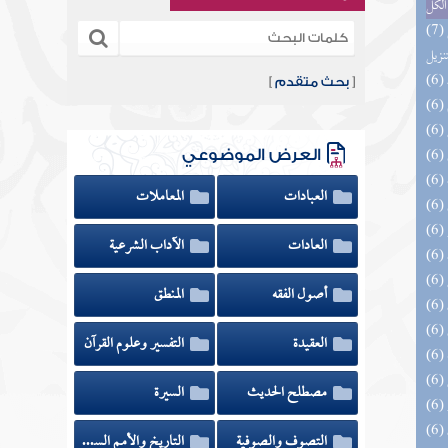
الكل
(7) التحصيل لفوائد كتاب التفصيل الجامع
تنزيل
[
بحث متقدم
]
العرض الموضوعي
العبادات
المعاملات
العادات
الآداب الشرعية
أصول الفقه
المنطق
العقيدة
التفسير وعلوم القرآن
مصطلح الحديث
السيرة
التصوف والصوفية
التاريخ والأمم السابقة