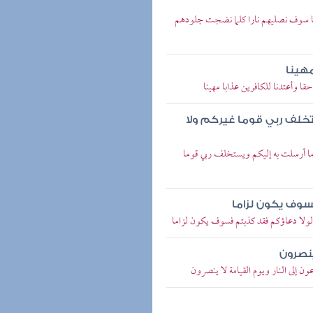
ياتنا سوف نصليهم نارا كلما نضجت جلودهم
مهينا
قا وأعتدنا للكافرين عذابا مهينا
تخلف ربي قوما غيركم ولا
م ما أرسلت به إليكم ويستخلف ربي قوما
سوف يكون لزاما
ي لولا دعاؤكم فقد كذبتم فسوف يكون لزاما
ينصرون
ن إلى النار ويوم القيامة لا ينصرون