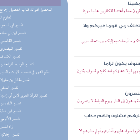
مهينا
رون حقا وأعتدنا للكافرين عذابا مهينا
لعلوم ال
(6) تفسير أبي السعود
تخلف ربي قوما غيركم ولا
(6) تفسير ابن أبي حاتم
لغتكم ما أرسلت به إليكم ويستخلف ربي
(6) تفسير القاسمي
(6) تفسير البيضاوي
(6) تفسير الكشاف
(6) التفسير الوسيط للواحدي
سوف يكون لزاما
كم ربي لولا دعاؤكم فقد كذبتم فسوف يكون
(6) نظم الدرر في تناسب الآيات والسور
(6) تفسير مقاتل بن سليمان
(6) تفسير النسفي
ينصرون
(6) تفسير القرآن العزيز لابن أبي زمنين
يدعون إلى النار ويوم القيامة لا ينصرون
(6) تفسير الماوردي
(6) تفسير ابن عطية
ارهم غشاوة ولهم عذاب
(6) تفسير الألوسي
(6) زاد المسير
وا سواء عليهم أأنذرتهم أم لم تنذرهم لا
(6) تفسير الجلالين