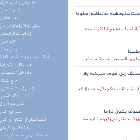
(6) فتح الرحمن في تفسير القرآن
(6) تفسير السعدي
 نضجت جلودهم بدلناهم جلودا
(5) زهرة التفاسير
(5) معاني القرآن وإعرابه للزجاج
بآياتنا سوف نصليهم نارا كلما نضجت
(5) إعراب القرآن للنحاس
(4) الدر المنثور
(2) تفسير ابن رجب
مهينا
(2) المطالب العالية بزوائد المسانيد الثمانية
 الجهر بالسوء من القول إلا من ظلم
(2) غريب القرآن لابن قتيبة
(1) أحكام القرآن للجصاص
تخلف ربي قوما غيركم ولا
(1) جامع المسائل
(1) الإكليل في استنباط التنزيل
إن تولوا فقد أبلغتكم ما أرسلت به إليكم
(1) تهذيب الآثار للطبري
(1) تفسير عبد الرزاق
(1) تفسير ابن المنذر
سوف يكون لزاما
ن الغرفة بما صبروا ويلقون فيها تحية
(1) كشف المعاني في المتشابه من المثاني
(1) البعث والنشور للبيهقي
(1) تفسير القرآن من الجامع لابن وهب