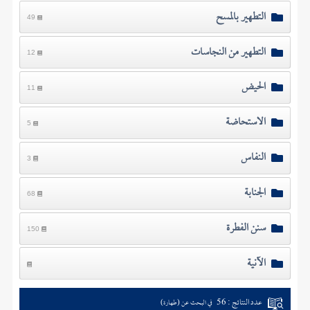
التطهير بالمسح
49
التطهير من النجاسات
12
الحيض
11
الاستحاضة
5
النفاس
3
الجنابة
68
سنن الفطرة
150
الآنية
عدد النتائج : 56
في البحث عن (طهارة)