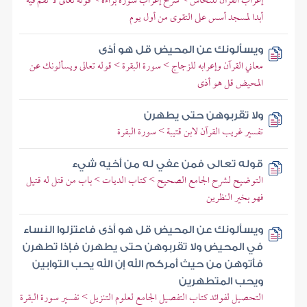
إعراب القرآن للنحاس > شرح إعراب سورة براءة > قوله تعالى لا تقم فيه
أبدا لمسجد أسس على التقوى من أول يوم
ويسألونك عن المحيض قل هو أذى
معاني القرآن وإعرابه للزجاج > سورة البقرة > قوله تعالى ويسألونك عن
المحيض قل هو أذى
ولا تقربوهن حتى يطهرن
تفسير غريب القرآن لابن قتيبة > سورة البقرة
قوله تعالى فمن عفي له من أخيه شيء
التوضيح لشرح الجامع الصحيح > كتاب الديات > باب من قتل له قتيل
فهو بخير النظرين
ويسألونك عن المحيض قل هو أذى فاعتزلوا النساء
في المحيض ولا تقربوهن حتى يطهرن فإذا تطهرن
فأتوهن من حيث أمركم الله إن الله يحب التوابين
ويحب المتطهرين
التحصيل لفوائد كتاب التفصيل الجامع لعلوم التنزيل > تفسير سورة البقرة