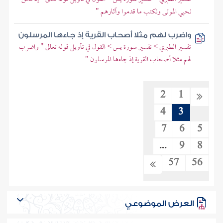
نحيي الموتى ونكتب ما قدموا وآثارهم "
واضرب لهم مثلا أصحاب القرية إذ جاءها المرسلون
تفسير الطبري > تفسير سورة يس > القول في تأويل قوله تعالى " واضرب
لهم مثلا أصحاب القرية إذ جاءها المرسلون "
2
1
4
3
7
6
5
...
9
8
57
56
العرض الموضوعي