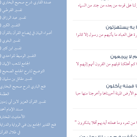
(39) عمدة القاري شرح صحيح البخاري
لنا على قومه من بعده من جند من السماء
(37) تفسير القرطبي
(32) تفسير عبد الرزاق
(27) التفسير الكبير
ا به يستهزئون
(27) أضواء البيان في إيضاح القرآن بالقرآن
 على العباد ما يأتيهم من رسول إلا كانوا
(23) تفسير البغوي
(23) تفسير ابن كثير
(21) التفسير الوسيط للواحدي
م لا يرجعون
(14) الجامع لشعب الإيمان
كم أهلكنا قبلهم من القرون أنهم إليهم لا
(13) التوضيح لشرح الجامع الصحيح
(11) تفسير مقاتل بن سليمان
(8) فتح الباري شرح صحيح البخاري
ا فمنه يأكلون
 الأرض الميتة أحييناها وأخرجنا منها حبا
(7) العظمة
(6) تفسير القرآن العزيز لابن أبي زمنين
(6) مسند الإمام أحمد
(5) الأحاديث المختارة
 من ثمره وما عملته أيديهم أفلا يشكرون "
(5) فتح القدير الجامع بين فني الرواية والدراية
(5) في ظلال القرآن