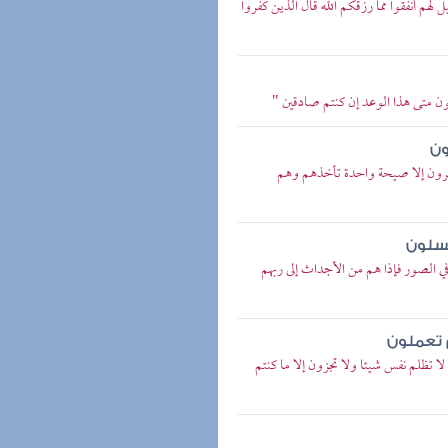
لهم أنفقوا مما رزقكم الله قال الذين كفروا
ون متى هذا الوعد إن كنتم صادقين "
ون
نظرون إلا صيحة واحدة تأخذهم وهم
نسلون
ي الصور فإذا هم من الأجداث إلى ربهم
م تعملون
لا تظلم نفس شيئا ولا تجزون إلا ما كنتم