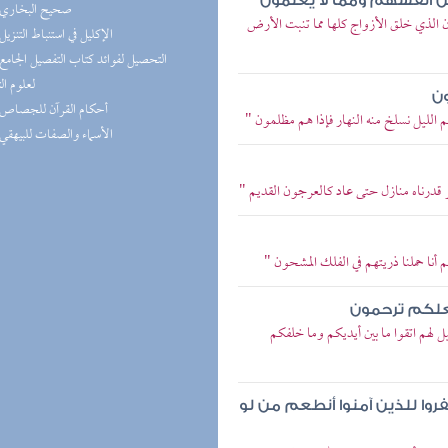
من أنفسهم ومما لا يعلمون
(5) صحيح البخاري
 الذي خلق الأزواج كلها مما تنبت الأرض
(4) الإكليل في استنباط التنزيل
لعلوم ال
ون
(4) أحكام القرآن للجصاص
م الليل نسلخ منه النهار فإذا هم مظلمون "
(4) الأسماء والصفات للبيهقي
 قدرناه منازل حتى عاد كالعرجون القديم "
 أنا حملنا ذريتهم في الفلك المشحون "
لعلكم ترحمون
ل لهم اتقوا ما بين أيديكم وما خلفكم
فروا للذين آمنوا أنطعم من لو