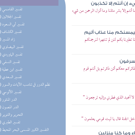
ء إن أنتم إلا تكذبون
(83) تفسير القاسمي
أنتم إلا بشر مثلنا وما أنزل الرحمن من شيء
(83) تفسير الجلالين
(83) تفسير أبي السعود
(83) تفسير الكشاف
وليمسنكم منا عذاب أليم
تطيرنا بكم لئن لم تنتهوا لنرجمنكم
(83) زاد المسير
(83) تفسير البيضاوي
(83) تفسير الماوردي
(83) تفسير النسفي
مسرفون
طائركم معكم أئن ذكرتم بل أنتم قوم
(83) تفسير ابن عطية
(83) تفسير السعدي
(83) نظم الدرر في تناسب الآيات والسور
(82) تفسير الألوسي
لا أعبد الذي فطرني وإليه ترجعون "
(68) الدر المنثور
(56) الدر المصون
(55) التحرير والتنوير
دخل الجنة قال يا ليت قومي يعلمون "
(43) تفسير الطبري
(41) التفسير الكبير المسمى البحر المحيط
 وما كنا منزلين