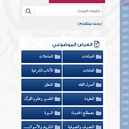
الكل
[
بحث متقدم
]
العرض الموضوعي
العبادات
المعاملات
العادات
الآداب الشرعية
أصول الفقه
المنطق
العقيدة
التفسير وعلوم القرآن
مصطلح الحديث
السيرة
التصوف والصوفية
التاريخ والأمم السابقة