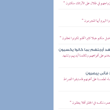
زواجهم في ظلال على الأرائك متكئون "
 اليوم أيها المجرمون "
ضل منكم جبلا كثيرا أفلم تكونوا تعقلون "
د أرجلهم بما كانوا يكسبون
نختم على أفواههم وتكلمنا أيديهم وتشهد
 فأنى يبصرون
اء لطمسنا على أعينهم فاستبقوا الصراط
ره ننكسه في الخلق أفلا يعقلون "