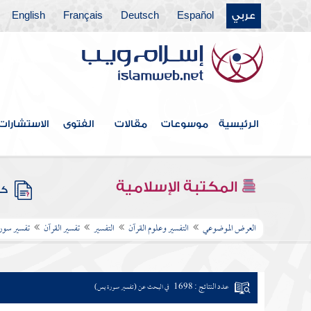
عربي
Español
Deutsch
Français
English
الرئيسية
موسوعات
مقالات
الفتوى
الاستشارات
المكتبة الإسلامية
كتب
العرض الموضوعي
التفسير وعلوم القرآن
التفسير
تفسير القرآن
تفسير سور
عدد النتائج : 1698
في البحث عن (تفسير سورة يس)