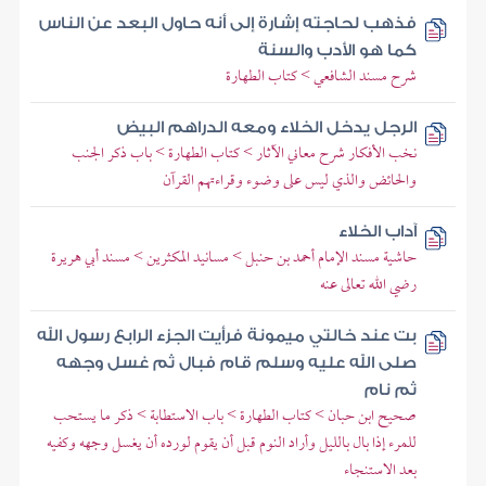
فذهب لحاجته إشارة إلى أنه حاول البعد عن الناس
كما هو الأدب والسنة
شرح مسند الشافعي > كتاب الطهارة
الرجل يدخل الخلاء ومعه الدراهم البيض
نخب الأفكار شرح معاني الآثار > كتاب الطهارة > باب ذكر الجنب
والحائض والذي ليس على وضوء وقراءتهم القرآن
آداب الخلاء
حاشية مسند الإمام أحمد بن حنبل > مسانيد المكثرين > مسند أبي هريرة
رضي الله تعالى عنه
بت عند خالتي ميمونة فرأيت الجزء الرابع رسول الله
صلى الله عليه وسلم قام فبال ثم غسل وجهه
ثم نام
صحيح ابن حبان > كتاب الطهارة > باب الاستطابة > ذكر ما يستحب
للمرء إذا بال بالليل وأراد النوم قبل أن يقوم لورده أن يغسل وجهه وكفيه
بعد الاستنجاء