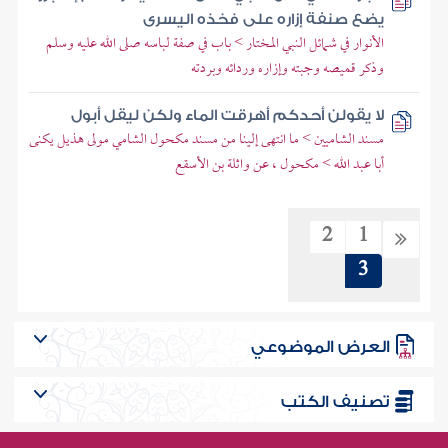
يضع صنفة إزاره على فخذه اليسرى
الأنوار في شمائل النبي المختار > باب في صفة لباسه صلى الله عليه وسلم
وذكر قميصه وجبته وإزاره وردائه وبردته
لا يقولن أحدكم أهرقت الماء ولكن ليقل أبول
مسند الشاميين > ما انتهى إلينا من مسند مكحول الشامي مولى هذيل يكنى
أبا عبد الله > مكحول ، عن واثلة بن الأسقع
2
1
3
العرض الموضوعي
تصنيف الكتب