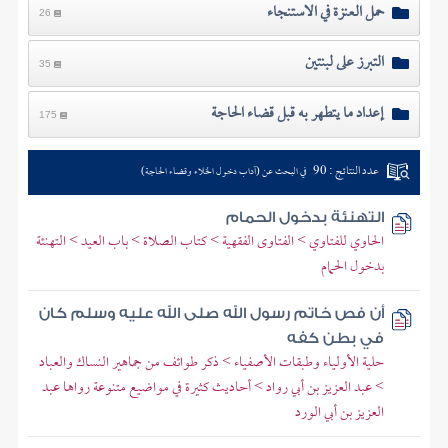
حمل العنزة في الاستنجاء
26
التبرز على لبنتين
35
إعداد ما يتطهر به قبل قضاء الحاجة
175
عدد النتائج : 90
في البحث عن (آداب دخول الخلاء وقضاء الحاجة)
التهنئة بدخول الحمام
الحاوي للفتاوي > الفتاوى الفقهية > كتاب الصلاة > باب العيد > التهنئة
بدخول الحمام
أن فص خاتم رسول الله صلى الله عليه وسلم كان
في بطن كفه
حلية الأولياء وطبقات الأصفياء > ذكر طوائف من جماهير النساك والعباد
> عبد العزيز بن أبي رواد > أحاديث كثيرة في مواضيع متنوعة رواها عبد
العزيز بن أبي الورد