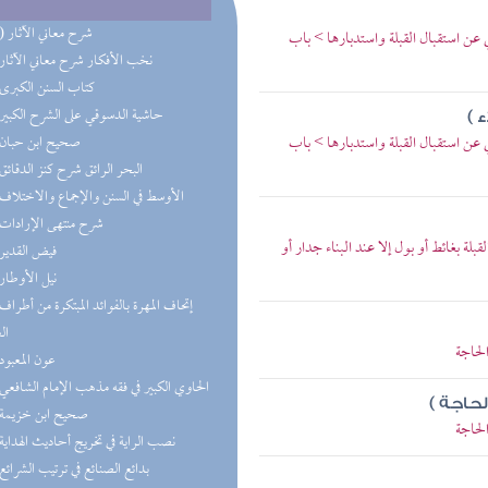
(11) شرح معاني الآثار
 عن استقبال القبلة واستدبارها > باب
(8) نخب الأفكار شرح معاني الآثار
(6) كتاب السنن الكبرى
(4) حاشية الدسوقي على الشرح الكبير
 )
 عن استقبال القبلة واستدبارها > باب
(4) صحيح ابن حبان
(4) البحر الرائق شرح كنز الدقائق
(4) الأوسط في السنن والإجماع والاختلاف
(3) شرح منتهى الإرادات
 بغائط أو بول إلا عند البناء جدار أو
(3) فيض القدير
(3) نيل الأوطار
ال
لحاجة
(3) عون المعبود
(3) الحاوي الكبير في فقه مذهب الإمام الشافعي
لحاجة )
(2) صحيح ابن خزيمة
لحاجة
(2) نصب الراية في تخريج أحاديث الهداية
(2) بدائع الصنائع في ترتيب الشرائع