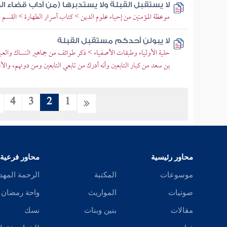
لا يستقبل القبلة ولا يستدبرها (من آداب قضاء ال
موعظة المؤمنين من إحياء علوم الدين > كتاب أسرار الطهارة > القسم 
لا يبولن أحدكم مستقبل القبلة
حلية الأولياء وطبقات الأصفياء > ذكر طوائف من جماهير النساك والع
بن سعد من كبار التابعين وأنه أدرك من تابعي التابعين ومن دونهم، وال
4
3
2
1
محاور رئيسية
محاور فرعية
موسوعات
المكتبة
الرحمة المهد
صوتيات
المواريث
واحة رمضان
مقالات
بنين وبنات
نسك