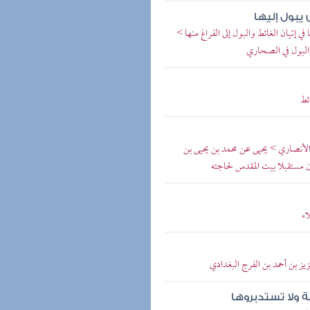
يبول إليها
إتيان الغائط والبول إلى الفراغ منها >
 والبول في الصحاري
ئط
د الأنصاري > يحيى عن محمد بن يحيى بن
ن مستقبلا بيت المقدس لحاجته
اء
يز بن أحمد بن الفرج البغدادي
لة ولا تستدبروها