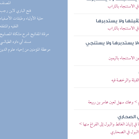
(1) المصنف
ي الاستنجاء بالتراب
(1) فتح الباري لابن رجب
(1) حلية الأولياء وطبقات الأصفياء
قبلها ولا يستدبرها
(1) الفقيه والمتفقه
ي الاستنجاء بالتراب
(1) مرقاة المفاتيح شرح مشكاة المصابيح
(1) مسند أبي داود الطيالسي
لا يستدبرها ولا يستنجي
(1) موعظة المؤمنين من إحياء علوم الدين
 الاستنجاء باليمين
قبلة والرخصة فيه
 > وعك سهل لعين عامر بن ربيعة
ي الصحاري
إتيان الغائط والبول إلى الفراغ منها >
 والبول في الصحاري