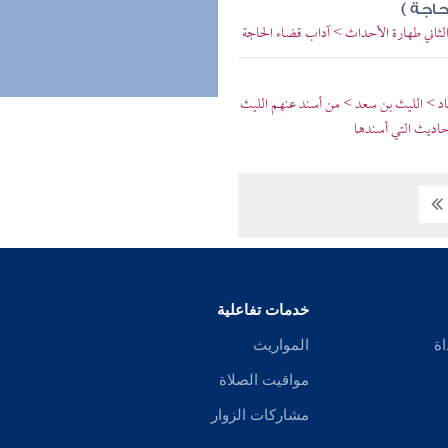
حاجة )
الثاني طهارة الأحداث > آداب قضاء الحاجة
باد > الليث بن سعد > من أسند عنهم الليث
أحاديث التي أسندها
خدمات تفاعلية
اة
المواريث
مواقيت الصلاة
مشاركات الزوار