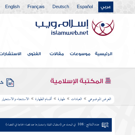
عربي
Español
Deutsch
Français
English
الرئيسية
موسوعات
مقالات
الفتوى
الاستشارات
المكتبة الإسلامية
كتب
العرض الموضوعي
العبادات
طهارة
أقسام الطهارة
الاستنجاء والاستجمار
عدد النتائج : 108
في البحث عن (استقبال القبلة واستدبارها عند قضاء الحاجة في الفضاء)