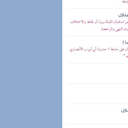
حاجة
نازل
ن استقبال القبلة ببول أو غائط والاختلاف
اديث النهي والرخصة
 )
نسان على حاجة > حديث أبي أيوب الأنصاري
ه "
ازل