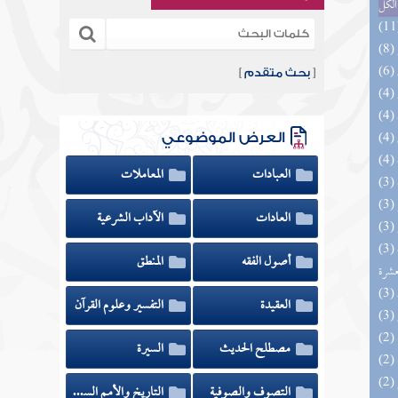
الكل
[
بحث متقدم
]
العرض الموضوعي
العبادات
المعاملات
العادات
الآداب الشرعية
(3) إتحاف المهرة بالفوائد المبتكرة من أطراف
أصول الفقه
المنطق
عشرة
العقيدة
التفسير وعلوم القرآن
مصطلح الحديث
السيرة
التصوف والصوفية
التاريخ والأمم السابقة