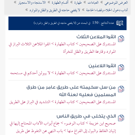
العرض الموضوعي
العبادات
طهارة
أقسام الطهارة
الاستنجاء والاستجمار
تراجم الأعلام
آداب دخول الخلاء وقضاء الحاجة
لا يقضي حاجته في الطريق والظل والموارد
عدد النتائج : 150
في البحث عن (لا يقضي حاجته في الطريق والظل والموارد)
اتقوا الملاعن الثلاث
المستدرك على الصحيحين > كتاب الطهارة > اتقوا الملاعن الثلاث البراز في
الموارد وقارعة الطريق والظل للخرأة
اتقوا اللاعنين
المستدرك على الصحيحين > كتاب الطهارة > لا يبولن أحدكم في مستحمه
من سل سخيمته على طريق عامر من طرق
المسلمين فعليه لعنة الله
المستدرك على الصحيحين > كتاب الطهارة > التشديد في البراز على الطريق
الذي يتخلى في طريق الناس
صحيح ابن خزيمة > كتاب الوضوء > جماع أبواب الآداب المحتاج إليها في
إتيان الغائط والبول إلى الفراغ منها > باب النهي عن التغوط على طريق