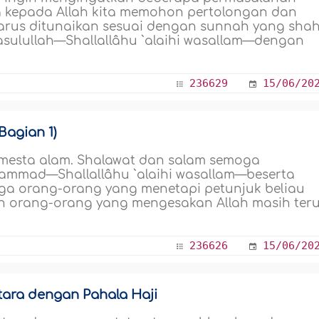
nya kepada Allah kita memohon pertolongan dan
harus ditunaikan sesuai dengan sunnah yang shah
sulullah—Shallallâhu `alaihi wasallam—dengan
236629
15/06/20
Bagian 1)
semesta alam. Shalawat dan salam semoga
ammad—Shallallâhu `alaihi wasallam—beserta
uga orang-orang yang menetapi petunjuk beliau
ilah orang-orang yang mengesakan Allah masih ter
236626
15/06/20
ara dengan Pahala Haji