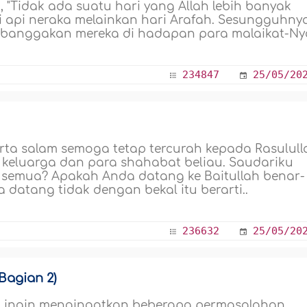
, "Tidak ada suatu hari yang Allah lebih banyak
pi neraka melainkan hari Arafah. Sesungguhny
embanggakan mereka di hadapan para malaikat-Nya
234847
25/05/20
serta salam semoga tetap tercurah kepada Rasulull
a keluarga dan para shahabat beliau. Saudariku
 semua? Apakah Anda datang ke Baitullah benar-
datang tidak dengan bekal itu berarti..
236632
25/05/20
(Bagian 2)
mi ingin mengingatkan beberapa permasalahan