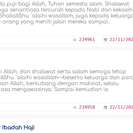
la puji bagi Allah, Tuhan semesta alam. Shalawat
ga senantiasa tercurah kepada Nabi dan kekasih
allallâhu `alaihi wasallam, juga kepada keluarg
-orang yang meniti jalan mereka sampai..
234961
22/11/20
gi Allah, dan shalawat serta salam semoga tetap
llâhu `alaihi wasallam—beserta keluarga dan par
kan Allah, berkubang dengan maksiat, selalu
iasa mengawasinya. Sampai kemudian ia
234958
22/11/20
r Ibadah Haji