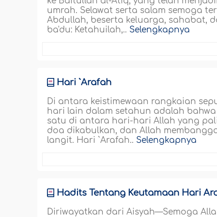
ke Baitullah al-Atiq, yang telah menja
umrah. Selawat serta salam semoga t
Abdullah, beserta keluarga, sahabat,
ba'du: Ketahuilah,..
Selengkapnya
Hari `Arafah
Di antara keistimewaan rangkaian sepul
hari lain dalam setahun adalah bahwa 
satu di antara hari-hari Allah yang p
doa dikabulkan, dan Allah membang
langit. Hari `Arafah..
Selengkapnya
Hadits Tentang Keutamaan Hari Ar
Diriwayatkan dari Aisyah—Semoga Al