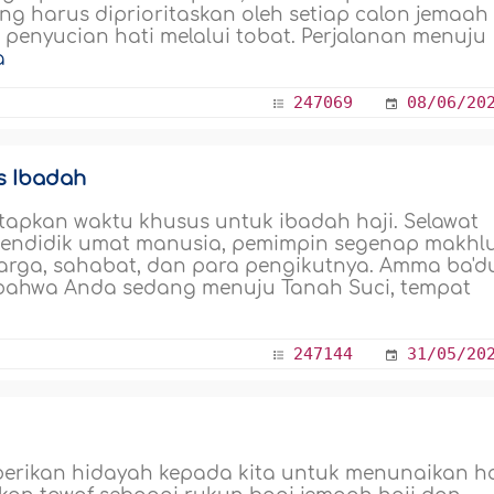
g harus diprioritaskan oleh setiap calon jemaah
 penyucian hati melalui tobat. Perjalanan menuju
a
247069
08/06/20
is Ibadah
etapkan waktu khusus untuk ibadah haji. Selawat
pendidik umat manusia, pemimpin segenap makhlu
rga, sahabat, dan para pengikutnya. Amma ba'du
 bahwa Anda sedang menuju Tanah Suci, tempat
247144
31/05/20
berikan hidayah kepada kita untuk menunaikan ha