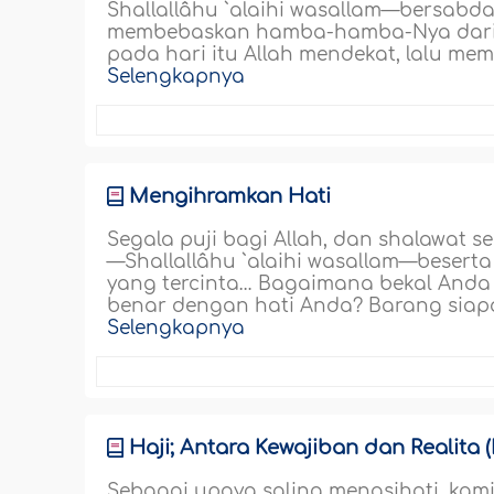
Shallallâhu `alaihi wasallam—bersabda
membebaskan hamba-hamba-Nya dari a
pada hari itu Allah mendekat, lalu m
Selengkapnya
Mengihramkan Hati
Segala puji bagi Allah, dan shalawat 
—Shallallâhu `alaihi wasallam—besert
yang tercinta… Bagaimana bekal Anda
benar dengan hati Anda? Barang siapa 
Selengkapnya
Haji; Antara Kewajiban dan Realita 
Sebagai upaya saling menasihati, ka