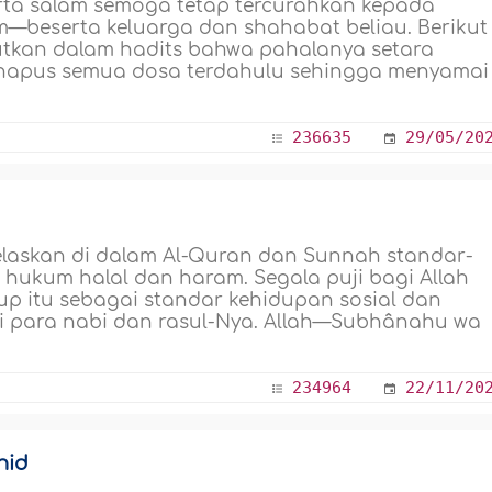
erta salam semoga tetap tercurahkan kepada
am—beserta keluarga dan shahabat beliau. Berikut
utkan dalam hadits bahwa pahalanya setara
ghapus semua dosa terdahulu sehingga menyamai
236635
29/05/20
jelaskan di dalam Al-Quran dan Sunnah standar-
 hukum halal dan haram. Segala puji bagi Allah
p itu sebagai standar kehidupan sosial dan
agi para nabi dan rasul-Nya. Allah—Subhânahu wa
234964
22/11/20
hid