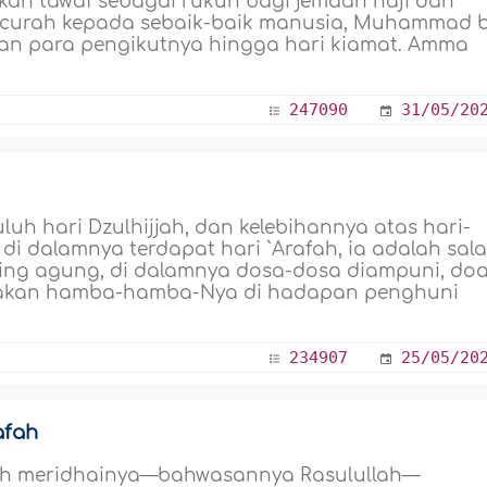
dikan tawaf sebagai rukun bagi jemaah haji dan
ercurah kepada sebaik-baik manusia, Muhammad 
 dan para pengikutnya hingga hari kiamat. Amma
247090
31/05/20
uh hari Dzulhijjah, dan kelebihannya atas hari-
di dalamnya terdapat hari `Arafah, ia adalah sal
aling agung, di dalamnya dosa-dosa diampuni, doa
gakan hamba-hamba-Nya di hadapan penghuni
234907
25/05/20
afah
lah meridhainya—bahwasannya Rasulullah—