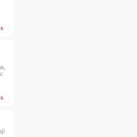
26
k,
:
26
ji