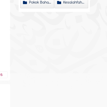
Pokok Bahasan
Kesalahfahaman
26