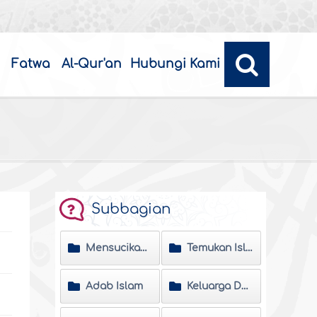
Fatwa
Al-Qur'an
Hubungi Kami
Subbagian
Mensucikan Jiwa
Temukan Islam
Adab Islam
Keluarga Dan Masyarakat