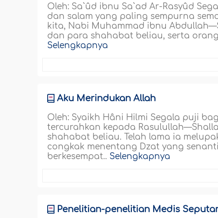
Oleh: Sa`ûd ibnu Sa`ad Ar-Rasyûd Sega
dan salam yang paling sempurna semo
kita, Nabi Muhammad ibnu Abdullah—Sh
dan para shahabat beliau, serta orang
Selengkapnya
Aku Merindukan Allah
Oleh: Syaikh Hâni Hilmi Segala puji ba
tercurahkan kepada Rasulullah—Shalla
shahabat beliau. Telah lama ia melupa
congkak menentang Dzat yang senant
berkesempat..
Selengkapnya
Penelitian-penelitian Medis Seputa