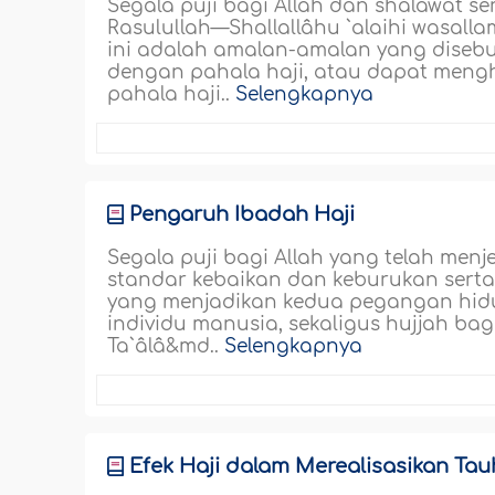
Segala puji bagi Allah dan shalawat s
Rasulullah—Shallallâhu `alaihi wasall
ini adalah amalan-amalan yang diseb
dengan pahala haji, atau dapat men
pahala haji..
Selengkapnya
Pengaruh Ibadah Haji
Segala puji bagi Allah yang telah men
standar kebaikan dan keburukan serta
yang menjadikan kedua pegangan hidu
individu manusia, sekaligus hujjah b
Ta`âlâ&md..
Selengkapnya
Efek Haji dalam Merealisasikan Tau