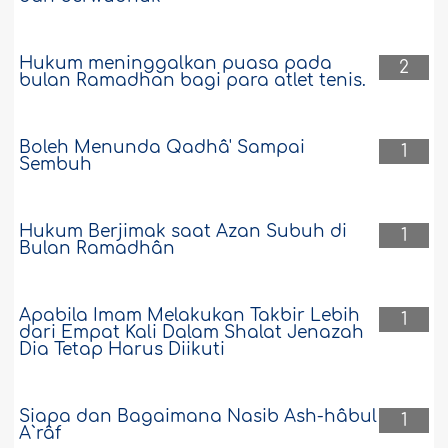
Hukum meninggalkan puasa pada
2
bulan Ramadhan bagi para atlet tenis.
Boleh Menunda Qadhâ' Sampai
1
Sembuh
Hukum Berjimak saat Azan Subuh di
1
Bulan Ramadhân
Apabila Imam Melakukan Takbir Lebih
1
dari Empat Kali Dalam Shalat Jenazah
Dia Tetap Harus Diikuti
Siapa dan Bagaimana Nasib Ash-hâbul
1
A`râf