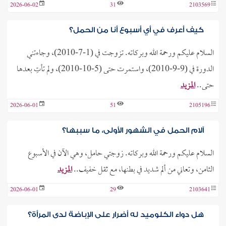
2026-06-02
31
2103569
كيف أعرف في أي أسبوع أنا من الحمل؟
السلام عليكم ورحمة الله وبركاته. تزوجت في (1-7-2010)، وجاءتني
الدورة في (9-9-2010)، واستمرت حتى (5-10-2010)، ولم تأتِ بعدها
حتى..
المزيد
2026-06-01
51
2105196
آلام الحمل في الشهور الأولى، ما سببها؟
السلام عليكم ورحمة الله وبركاته. زوجتي حامل، وهي الآن في الأسبوع
الثامن، وتعاني من ألم شديد في بطنها، مع ثقل خفيف..
المزيد
2026-06-01
29
2103641
هل دواء الكلوميد له أضرار على الإباضة لدى المرأة؟