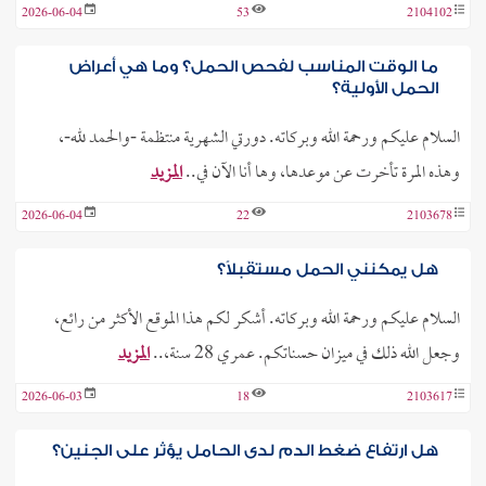
2026-06-04
53
2104102
ما الوقت المناسب لفحص الحمل؟ وما هي أعراض
الحمل الأولية؟
السلام عليكم ورحمة الله وبركاته. دورتي الشهرية منتظمة -والحمد لله-،
وهذه المرة تأخرت عن موعدها، وها أنا الآن في..
المزيد
2026-06-04
22
2103678
هل يمكنني الحمل مستقبلاً؟
السلام عليكم ورحمة الله وبركاته. أشكر لكم هذا الموقع الأكثر من رائع،
وجعل الله ذلك في ميزان حسناتكم. عمري 28 سنة،..
المزيد
2026-06-03
18
2103617
هل ارتفاع ضغط الدم لدى الحامل يؤثر على الجنين؟