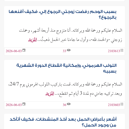
بسبب الوحم رفضت زوجتي الرجوع إلي، فكيف أقنعها
بالرجوع؟
السلام عليكم ورحمة الله وبركاته. أنا متزوج منذ أربعة أشهر، وحملت
زوجتي -والحمد لله-، وأول ما جاءنا خبر الحمل ذهبتُ..
المزيد
2026-06-03
33
2103613
اللولب الهرموني، وإمكانية انقطاع الدورة الشهرية
بسببه
السلام عليكم ورحمة الله وبركاته. قمت بتركيب اللولب الهرموني يوم 24/7،
وبعد تركيبه جاءني دم لمدة 3 أيام ثم انقطع،..
المزيد
2026-06-03
36
2103603
أشعر بأعراض الحمل بعد أخذ المنشطات، فكيف أتأكد
من وجود الحمل؟