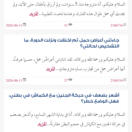
السلام عليكم. أنا متزوجة منذ 5 سنوات، ولم أرزق بأطفال حتى الآن، ولم
يحدث أي حمل طوال هذه الفترة، وعندما ذهبت للطبيبة..
المزيد
2026-06-11
51
2106716
جاءتني أعراض حمل ثم اختفت ونزلت الدورة، ما
التشخيص لحالتي؟
السلام عليكم ورحمة الله وبركاته. لقد انتابتني أعراضُ حملٍ، حسبما عرفتُ
أنها أعراض حملٍ من تجارب نساءٍ متزوجاتٍ..
المزيد
2026-06-11
57
2106316
أشعر بضعف في حركة الجنين مع انكماش في بطني،
فهل الوضع خطر؟
السلام عليكم ورحمة الله وبركاته. أنا في بداية الشهر السابع، وأشعر بضعف
في حركة الجنين مع انكماش في حجم البطن مقارنةً..
المزيد