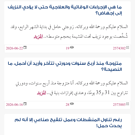
ما هي الإجراءات الوقائية والعلاجية حتى لا يؤدي النزيف
إلى إجهاض؟
السلام عليكم ورحمة الله وبركاته. زوجتي حامل في بداية الشهر الرابع، وقد
شُخِّصت بوجود نزيف تحت المشيمة بحجم متوسط؛..
المزيد
2026-06-22
19
2574302
متزوجة منذ أربع سنوات ودورتي تتأخر وأريد أن أحمل، ما
النصيحة؟
السلام عليكم ورحمة الله وبركاته. أنا متزوجة منذ أربع سنوات، ودورتي
تتراوح بين 31 و35 يومًا، وعندي إفرازات بنية في..
المزيد
2026-06-16
28
2573885
رغم تناول المنشطات وعمل تلقيح صناعي إلا أنه لم
يحدث حمل!