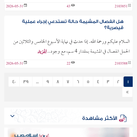
2026-05-31
43
2103851
هل انفصال المشيمة حالة تستدعي إجراء عملية
قيصرية؟
السلام عليكم ورحمة الله. إذا حدث في نهاية الأسبوع الخامس والثلاثين من
الحمل انفصال في المشيمة بمقدار 4 سم، مع وجود..
المزيد
2026-05-31
22
2103588
40
39
...
9
8
7
6
5
4
3
2
1
الأكثر مشاهدة