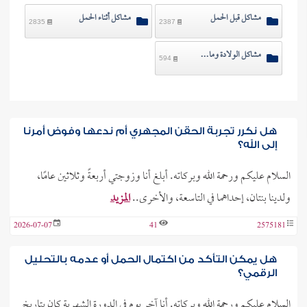
مشاكل قبل الحمل
مشاكل أثناء الحمل
2835
2387
مشاكل الولادة وما بعدها
594
هل نكرر تجربة الحقن المجهري أم ندعها وفوض أمرنا
إلى الله؟
السلام عليكم ورحمة الله وبركاته. أبلغ أنا وزوجتي أربعةً وثلاثين عامًا،
ولدينا بنتان، إحداهما في التاسعة، والأخرى..
المزيد
2026-07-07
41
2575181
هل يمكن التأكد من اكتمال الحمل أو عدمه بالتحليل
الرقمي؟
السلام عليكم ورحمة الله وبركاته. أنا آخر يوم في الدورة الشهرية كان بتاريخ