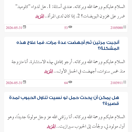
السلام عليكم ورحمة الله وبركاته. عندي أسئلة: 1. هل لدواء "كلوميد"
ضرر على مخزون البويضات؟ 2. إذا كان لدى المرأة..
المزيد
2026-05-31
53
2105088
أنجبت مرتين ثم أجهضت عدة مرات، فما علاج هذه
المشكلة؟
السلام عليكم ورحمة الله وبركاته. أرجو إفادتي بهذه الاستشارة. أنا متزوجة
منذ خمس سنوات، أجهضت في الحمل الأول،..
المزيد
2026-05-31
64
2103911
هل يمكن أن يحدث حمل لو نسيت تناول الحبوب لمدة
قصيرة؟
السلام عليكم ورحمة الله وبركاته. أنا رزقني الله عز وجل مولودًا جديدًا، وهو
أول مولود لي، ولجأت إلى الحبوب سيرازيت..
المزيد