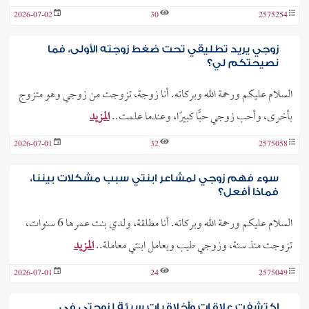
2026-07-02
30
2575254
زوجي يريد تطليقي تحت ضغط زوجته الأولى، فما
نصيحتكم لي؟
السلام عليكم ورحمة الله وبركاته. أنا زوجة، تزوجت من زوجي وهو متزوج
بأخرى، وأحب زوجي حبًّا كبيرًا، وعندما علمت..
المزيد
2026-07-01
32
2575058
سوء فهم زوجي لمشاعر ابنتي سبب مشكلات بيننا،
فماذا أفعل؟
السلام عليكم ورحمة الله وبركاته. أنا مطلقة، ولدي بنت عمرها 6 سنوات،
تزوجت منذ سنة، وزوجي طيب ويعامل ابنتي معاملة..
المزيد
2026-07-01
24
2575049
اكتشفت علاقات وأخلاقيات سيئة لزوجتي في