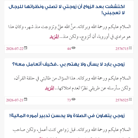
اكتشفت بعد الزواج أن زوجتي لا تصلي ونظراتها للرجال
لا تعجبني!
السلام عليكم ورحمة الله وبركاته. منَّ الله عليَّ وتزوجت منذ شهر، وكان هذا
هو مرادي في أوروبا، أن أتزوج، ولكن منذ..
المزيد
2026-07-22
44
2576715
زوجي بارد لا يسأل ولا يهتم بي ..فكيف أتعامل معه؟
السلام عليكم ورحمة الله وبركاته. هذا السؤال من طالبتي في حلقة القرآن،
ولكن سأرسله عن طريقي نظرًا لعدم امتلاكها..
المزيد
2026-07-21
73
2576525
زوجي يتهاون في الصلاة ولا يحسن تدبير أموره المالية!
السلام عليكم ورحمة الله وبركاته. قبل زواجي كنت أعمل، ولكن صاحب