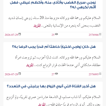
زوجي سريع الغضب وأتأذى منه، وأكظم غيظي فهل
أأثم لكرهي له؟
السلام عليكم ورحمة الله وبركاته متزوجة منذ 20 سنة، زوجي إنسان شديد
الغضب، بمعنى أنه يتجرد من الإنسانية بالمعنى..
المزيد
2026-07-29
25
2576946
هل كان زواجي اختيارًا خاطئًا أم قدرًا يجب الرضا به؟
السلام عليكم ورحمة الله وبركاته. كنت شابًا أعزب، ثم تزوجت امرأة
مطلقة، مشكلتي أنني عندما اتخذت قرار الزواج كنت..
المزيد
2026-07-28
27
2576895
هل أخبر الفتاة التي أنوي الزواج بها برغبتي في التعدد؟
السلام عليكم. أنا شاب مسلم، في التاسعة عشرة من عمري تقريبًا، ولم أتزوج
بعد، ولكني أنوي الزواج قريبًا -بإذن الله-،..
المزيد