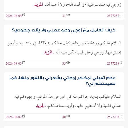
زوجي فيه صفات طيبة -والحمد لله-، ولا أحب أن..
المزيد
2026-08-04
31
2577257
كيف أتعامل مع زوجي وهو عصبي ولا يقدر جهودي؟
السلام عليكم ورحمة الله وبركاته. كيف حالكم جميعًا؟ لدي استشارة، وأرجو
إفادتي فيها، زوجي رجل طيب، لكن عيبه أنه..
المزيد
2026-08-03
35
2577218
عدم تقبلي لمظهر زوجتي يشعرني بالنفور منها، فما
نصيحتكم لي؟
السلام عليكم. بداية، جزاكم الله كل خير على هذا الموقع، وجهودكم فيه.
عندي قضية ولا أستطيع حلها، وأريد مساعدتكم..
المزيد
2026-08-02
40
2577203