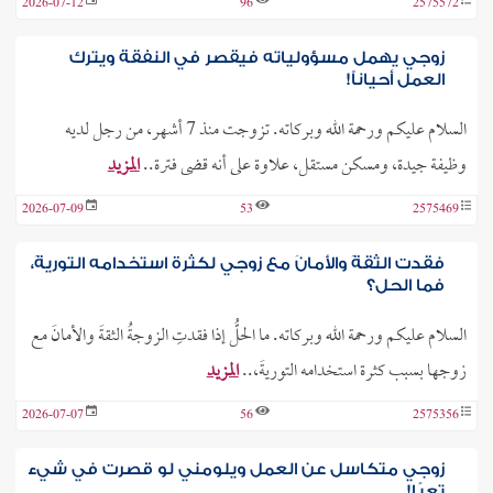
2026-07-12
96
2575572
زوجي يهمل مسؤولياته فيقصر في النفقة ويترك
العمل أحياناً!
السلام عليكم ورحمة الله وبركاته. تزوجت منذ 7 أشهر، من رجل لديه
وظيفة جيدة، ومسكن مستقل، علاوة على أنه قضى فترة..
المزيد
2026-07-09
53
2575469
فقدت الثقةَ والأمانَ مع زوجي لكثرة استخدامه التوريةَ،
فما الحل؟
السلام عليكم ورحمة الله وبركاته. ما الحلُّ إذا فقدتِ الزوجةُ الثقةَ والأمانَ مع
زوجها بسبب كثرة استخدامه التوريةَ،..
المزيد
2026-07-07
56
2575356
زوجي متكاسل عن العمل ويلومني لو قصرت في شيء
تعبًا!