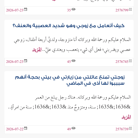
2026-07-23
35
2576799
كيف أتعامل مع زوجي وهو شديد العصبية والعنف؟
السلام عليكم ورحمة الله وبركاته أنا متزوجة، ولديَّ أربعة أطفال، زوجي
عصبي ويضربني؛ فعلى أي شيء يتعصب ويعتدي عليَّ..
المزيد
2026-07-23
45
2576745
زوجتي تمنع عائلتي من زيارتي في بيتي بحجة أنهم
سبببوا لها أذى في الماضي
السلام عليكم ورحمة الله وبركاته. هناك رجل يبلغ من العمر
&1636;&1635; سنة، ومتزوجٌ منذ &1633;&1636; سنة من امرأةٍ..
المزيد
2026-07-22
49
2576739