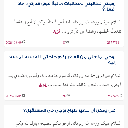
زوجتي تطالبني بمطالبات مالية فوق قدرتي.. ماذا
أفعل؟
السلام عليكم ورحمة الله وبركاته. لقد أحببتُ فتاةً، ولكي لا أقعَ في الخطأ
تقدمتُ لخطبتها، واتفقنا على كلِّ شيءٍ،..
المزيد
2026-08-09
8
2577711
زوجي يمنعني من السفر رغم حاجتي النفسية الماسة
إليه
السلام عليكم ورحمة الله وبركاته. أنا متزوجة منذ سنة، وأدرس الطب في بلد
أجنبي، يتصف بالعنصرية الشديدة، لهذا السبب،..
المزيد
2026-08-05
28
2577489
هل يمكن أن تتغير طباع زوجي في المستقبل؟
السلام عليكم ورحمة الله وبركاته. أرجو منكم النصيحة، بارك الله فيكم،