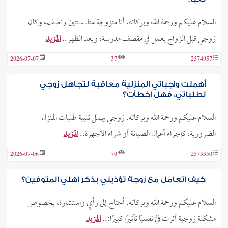
السلام عليكم ورحمة الله وبركاته. أنا متزوجة منذ سنتين ونصف، وكان
زوجي قبل الزواج يعمل في مقصف مدرسة، وبعد الظهر..
المزيد
2026-07-07
37
2574957
أهملت واجباتي المنزلية معاقبة لتجاهل زوجي
لطلباتي، فهل أخطأت؟
السلام عليكم ورحمة الله وبركاته. زوجي يهمل تلبية طلبات المنزل
الضرورية، كإجراء أعمال الصيانة أو شراء الأجهزة..
المزيد
2026-07-06
70
2575350
كيف أتعامل مع زوجة تؤذيني بذكر أهلي المتوفين؟
السلام عليكم ورحمة الله وبركاته. أحتاج إلى رأيٍ واستشارة، بخصوص
مشكلة زوجية أثرت فيَّ نفسيًا تأثيرًا كبيرًا:..
المزيد