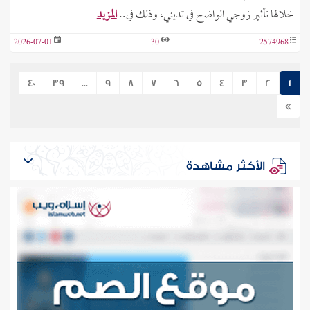
خلالها تأثير زوجي الواضح في تديني، وذلك في..
المزيد
2026-07-01
30
2574968
40
39
...
9
8
7
6
5
4
3
2
1
الأكثر مشاهدة