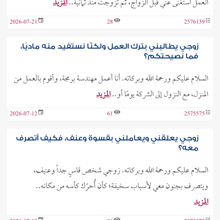
العمل استغنى عني قبل الزواج، ثم تزوجت منذ ثمانية..
المزيد
2026-07-21
28
2576139
زوجي يطالبني بترك العمل ولكنّا نستفيد منه ماديًا،
فما نصيحتكم؟
السلام عليكم ورحمة الله وبركاته. أنا أعمل مهندسة برمجة، وأقوم بالعمل من
المنزل، مع النزول إلى الشركة يومًا أو..
المزيد
2026-07-12
61
2575575
زوجي يعلقني ويعاملني بقسوة وعنف، فكيف أتصرف
معه؟
السلام عليكم ورحمة الله وبركاته. زوجي شخص قاسٍ جداً وعنيف،
ويتصرف بجنون معي لأسباب سخيفة؛ كأن أُحرّك كأسه من مكانه..
المزيد