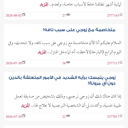
ثمانية أشهر تطلقنا خلعًا لأسباب خاصة، ولعدم..
المزيد
2026-08-02
27
2577143
متخاصمة مع زوجي على سبب تافه!
السلام عليكم أنا الآن متخاصمة مع زوجي على سبب تافه، ولا نتحدث، وفي
اليوم الرابع (البارحة) لاحظت أنه لما دخل المنزل..
المزيد
2026-07-30
38
2577117
زوجي يتمسك برأيه الشديد في الأمور المتعلقة بالدين
دون أي مرونة!
إذا كان هناك شك أن زوجي نرجسي، وذلك بتشخيص من صديقة تعمل
طبيبة نفسية، وأكدت لي أن الشخصية النرجسية لا علاج لها،..
المزيد
2026-07-30
22
2577017