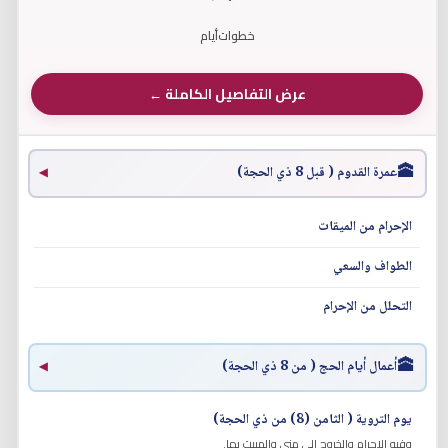
خطوات
أيام
عرض التفاصيل الكاملة ←
🕋
عمرة القدوم ( قبل 8 ذي الحجة)
◀
الإحرام من الميقات
الطواف والسعي
التحلل من الإحرام
🕋
أعمال أيام الحج ( من 8 ذي الحجة)
◀
يوم التروية ( الثامن (8) من ذي الحجة)
وفيه الإحرام والخروج إلى منى والمبيت بها.