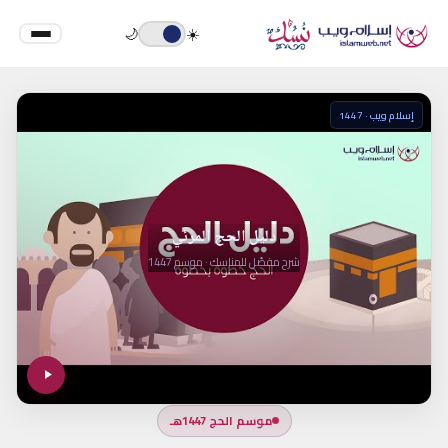
🌙
☀️
إسلام ويب · 1447
دليل الحج المرئي
شرح مفصّل للمناسك · موسم 1447
موسم الحج 1447هـ