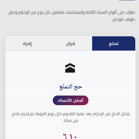
تعرّف على أنواع النسك الثلاثة واستكشف تفاصيل كل نوع من الإحرام وحتى
طواف الوداع.
تمتع
قران
إفراد
🕋
حج التمتّع
أفضل الأنساك
يتحلل الحاج من الإحرام بعد عمرة القدوم حتى يوم التروية، ثم يُحرم بالحج
من مكة.
٦
١٠