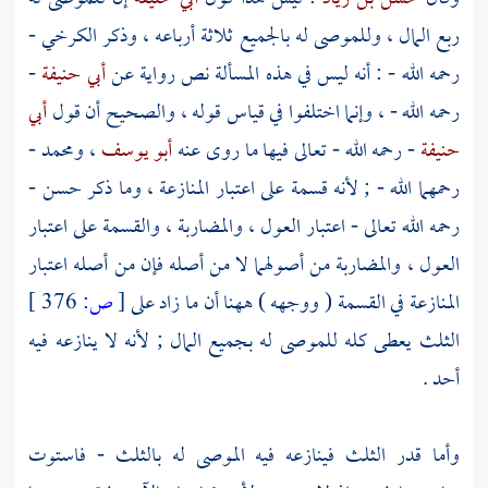
ربع المال ، وللموصى له بالجميع ثلاثة أرباعه ، وذكر
الكرخي
-
رحمه الله - : أنه ليس في هذه المسألة نص رواية عن
أبي حنيفة
-
رحمه الله - ، وإنما اختلفوا في قياس قوله ، والصحيح أن قول
أبي
حنيفة
- رحمه الله - تعالى فيها ما روى عنه
أبو يوسف
، ومحمد
-
رحمهما الله - ; لأنه قسمة على اعتبار المنازعة ، وما ذكر
حسن
-
رحمه الله تعالى - اعتبار العول ، والمضاربة ، والقسمة على اعتبار
العول ، والمضاربة من أصولهما لا من أصله فإن من أصله اعتبار
المنازعة في القسمة ( ووجهه ) ههنا أن ما زاد على
[
ص:
376 ]
الثلث يعطى كله للموصى له بجميع المال ; لأنه لا ينازعه فيه
أحد .
وأما قدر الثلث فينازعه فيه الموصى له بالثلث - فاستوت