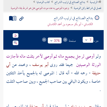
الرئيسية
بدائع الصنائع في ترتيب الشرائع
كتاب الوصايا
تراجم الأعلام
فصل في شرائط ركن الوصية
وجود الموصى به عند موت الموصي هل هو شرط بقاء الوصية
بدائع الصنائع في ترتيب الشرائع
الكاساني - أبو بكر مسعود بن أحمد الكاساني
جزء
صفحة
7
376
ولو
أوصى لرجل بجميع ماله ثم أوصى لآخر بثلث ماله فأجازت
الورثة الوصيتين
جميعا فقد روى
أبو يوسف
، ومحمد
عن
أبي
حنيفة
- رحمه الله - أنه قال : الموصى له بالجميع يأخذ الثلثين
خاصة ، ويكون الباقي بين صاحب الجميع ، وبين صاحب الثلث
.
وقال
حسن بن زياد
: ليس هذا قول
أبي حنيفة
إن للموصى له