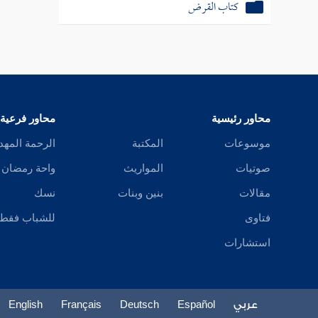
كتاب القرض
محاور رئيسية
محاور فرعية
موسوعات
المكتبة
الرحمة المهد
صوتيات
المواريث
واحة رمضان
مقالات
بنين وبنات
نسك
فتاوى
للشباب فقط
استشارات
عربي
Español
Deutsch
Français
English