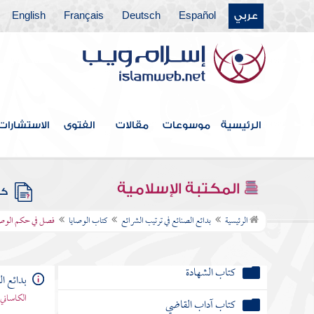
عربي
Español
Deutsch
Français
English
كتاب اللقطة
كتاب الإباق
كتاب السباق
الرئيسية
موسوعات
مقالات
الفتوى
الاستشارات
كتاب الوديعة
كتاب العارية
المكتبة الإسلامية
كتب
كتاب الوقف والصدقة
الرئيسية
بدائع الصنائع في ترتيب الشرائع
كتاب الوصايا
فصل في حكم الوص
كتاب الدعوى
كتاب الشهادة
بدائع ا
الكاساني 
كتاب آداب القاضي