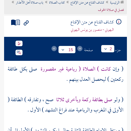
الرئيسية
كشاف القناع عن متن الإقناع
كتاب الصلاة
باب صلاة أهل الأعذار
تراجم الأعلام
فصل في صلاة الخوف
كشاف القناع عن متن الإقناع
البهوتي - منصور بن يونس البهوتي
جزء
صفحة
2
15
( وإن
كانت ) الصلاة ( رباعية غير مقصورة
صلى بكل طائفة
ركعتين ) ليحصل العدل بينهم .
( ولو
صلى بطائفة ركعة وبأخرى ثلاثا
صح ، وتفارقه ) الطائفة (
الأولى في المغرب والرباعية عند فراغ التشهد ) الأول .
( وينتظر الإمام الطائفة الثانية جالسا يكرر التشهد ) الأول إلى أن