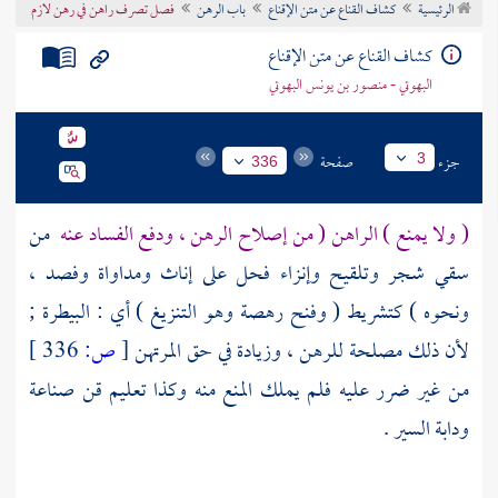
الرئيسية
كشاف القناع عن متن الإقناع
باب الرهن
فصل تصرف راهن في رهن لازم
تراجم الأعلام
كشاف القناع عن متن الإقناع
البهوتي - منصور بن يونس البهوتي
جزء
صفحة
3
336
( ولا يمنع ) الراهن ( من إصلاح الرهن ، ودفع الفساد عنه
من
سقي شجر وتلقيح وإنزاء فحل على إناث ومداواة وفصد ،
ونحوه ) كتشريط ( وفنح رهصة وهو التنزيغ ) أي : البيطرة ;
لأن ذلك مصلحة للرهن ، وزيادة في حق المرتهن
[
ص:
336 ]
من غير ضرر عليه فلم يملك المنع منه وكذا تعليم قن صناعة
ودابة السير .