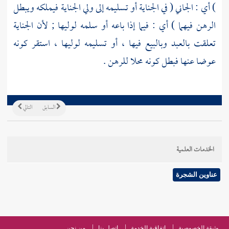
) أي : الجاني ( في الجناية أو تسليمه إلى ولي الجناية فيملكه ويبطل
الرهن فيهما ) أي : فيما إذا باعه أو سلمه لوليها ; لأن الجناية
تعلقت بالعبد وبالبيع فيها ، أو تسليمه لوليها ، استقر كونه
عوضا عنها فبطل كونه محلا للرهن .
السابق
التالي
الخدمات العلمية
عناوين الشجرة
وثيقة الخصوصية
اتفاقية الخدمة
اتصل بنا
من نحن