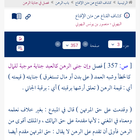
الرئيسية
كشاف القناع عن متن الإقناع
باب الرهن
فصل في جناية الرهن
تراجم الأعلام
كشاف القناع عن متن الإقناع
البهوتي - منصور بن يونس البهوتي
جزء
صفحة
3
357
[
ص:
357 ]
فصل
وإن جنى الرهن كالعبد جناية موجبة للمال
كالخطأ وشبه العمد ( على بدن أو مال تستغرق ) جنايته ( قيمته )
أي : قيمة الرهن ( تعلق أرشها برقبته ) أي : برقبة الجاني .
( وقدمت على حق المرتهن ) قال في المبدع : بغير خلاف نعلمه
ومعناه في المغني ; لأنها مقدمة على حق المالك ، والملك أقوى من
الرهن فأولى أن تقدم على الرهن لا يقال : حق المرتهن مقدم أيضا