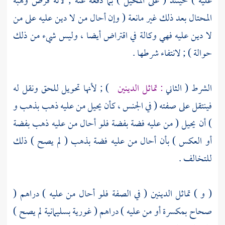
عليه ) حينئذ ( على المحيل ) بما دفعه عنه ; لأنه قرض وهبة
المحتال بعد ذلك غير مانعة ( وإن أحال من لا دين عليه على من
لا دين عليه فهي وكالة في اقتراض أيضا ، وليس شيء من ذلك
حوالة ) ; لانتفاء شرطها .
الشرط ( الثاني
: تماثل الدينين
) ; لأنها تحويل للحق ونقل له
فينتقل على صفته ( في الجنس ، كأن يحيل من عليه ذهب بذهب و
) أن يحيل ( من عليه فضة بفضة فلو أحال من عليه ذهب بفضة
أو العكس ) بأن أحال من عليه فضة بذهب ( لم يصح ) ذلك
للتخالف .
( و ) تماثل الدينين ( في الصفة فلو أحال من عليه ) دراهم (
صحاح بمكسرة أو من عليه ) دراهم ( غورية بسليمانية لم يصح )