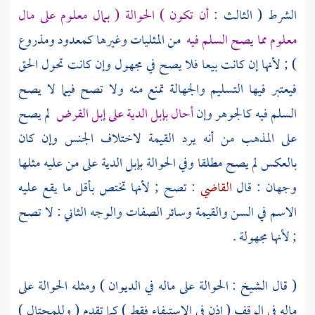
الشرط ( الثالث :
أن تكون ) الحوالة ( بمال معلوم على مال
معلوم مما يصح السلم فيه
من المثليات وغيرها كمعدود ومذروع
) ; لأنها إن كانت بيعا فلا يصح في مجهول وإن كانت تحول الحق
فيعتبر فيها التسليم والجهالة تمنع منه ولا تصح فيما لا يصح
السلم فيه كالجوهر وإن
أحال بإبل الدية على إبل القرض
لم يصح
على المذهب من أنه يرد القيمة لاختلاف الجنس وإن كان
بالعكس لم يصح مطلقا وفي الحوالة بإبل الدية على من عليه مثلها
وجهان : قال
القاضي
: تصح ; لأنها تختص بأقل ما يقع عليه
الاسم في السن والقيمة وسائر الصفات والوجه الثاني : لا تصح
; لأنها مجهولة .
( قال
الشيخ
: الحوالة على ماله في الديوان ) ومثله الحوالة على
ماله في الوقف ( إذن في الاستيفاء فقط ) كما تقدم ( وللمحتال )