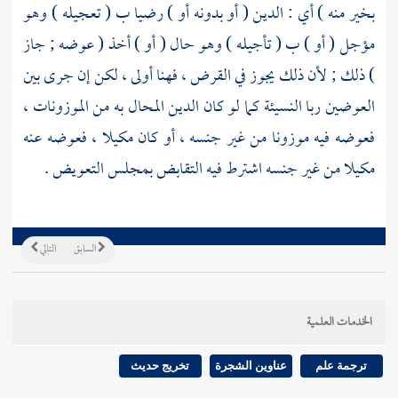
بخير منه ) أي : الدين ( أو بدونه أو ) رضيا ب ( تعجيله ) وهو
مؤجل ( أو ) ب ( تأجيله ) وهو حال ( أو ) أخذ ( عوضه ; جاز
) ذلك ; لأن ذلك يجوز في القرض ، فهنا أولى ، لكن إن جرى بين
العوضين ربا النسيئة كما لو كان الدين المحال به من الموزونات ،
فعوضه فيه موزونا من غير جنسه ، أو كان مكيلا ، فعوضه عنه
مكيلا من غير جنسه اشترط فيه التقابض بمجلس التعويض .
السابق
التالي
الخدمات العلمية
ترجمة علم
عناوين الشجرة
تخريج حديث