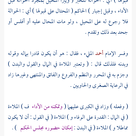
قبولها ) أي : الحوالة للخبر ( ويبرأ المحيل بمجرد الحوالة قبل
الأداء ، وقبل إجبار ) الحاكم ( المحتال على قبولها ) أي : الحوالة
فلا رجوع له على المحيل ، ولو مات المحال عليه أو أفلس أو
جحد بعد ذلك وتقدم .
وفسر الإمام
أحمد
المليء ، فقال : هو أن يكون قادرا بماله وقوله
وبدنه فلذلك قال : ( وتعتبر الملاءة في المال والقول والبدن )
وجزم به في المحرر والنظم والفروع والفائق والمنتهى وغيرها زاد
في الرعاية الصغرى والحاويين .
( وفعله ) وزاد في الكبرى عليهما (
وتمكنه من الأداء
ف ) الملاءة
( في المال : القدرة على الوفاء و ) الملاءة ( في القول : أن لا يكون
مماطلا و ) الملاءة ( في البدن :
إمكان حضوره مجلس الحكم
) .