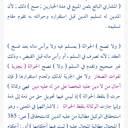
( المشتري البائع بثمن المبيع في مدة الخيارين ; صح ) ذلك ; لأن
المدين له تسليم الدين قبل استقراره وحوالته به تقوم مقام
تسليمه .
( ولا تصح ) الحوالة ( بمسلم فيه ولا برأس ماله بعد فسخ )
العقد ; لأنه تصرف في السلم ، أو رأس ماله قبل القبض ، وذلك
غير صحيح وتقدم في السلم ( ولا ) تصح
الحوالة ( بجزية )
لفوات الصغار
ولا على الجزية لذلك ولعدم استقرارها ( فإن
أحال من لا دين عليه شخصا على من له عليه دين
فهي وكالة )
جرت ( بلفظ الحوالة ) إذ ليس فيها تحويل حق من ذمة إلى ذمة
وإنما جازت
الوكالة بلفظ الحوالة
; لاشتراكهما في المعنى ، وهو
استحقاق الوكيل مطالبة من عليه الدين كاستحقاق
[
ص:
385
]
المحتال مطالبة المحال عليه ( ثبت فيها أحكامها ) أي : أحكام