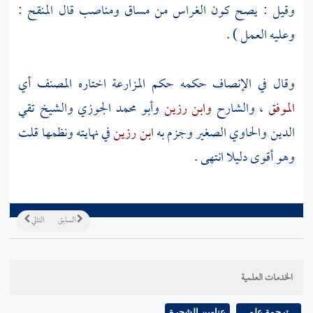
وقيل : يصح كون الغراس من مساق ومناصب قال
المنقح
:
وعليه العمل ) .
وقال في الإنصاف حكمه حكم المزارعة اختاره
المصنف
أي
الموفق
،
والشارح
وابن رزين
وأبو محمد الجوزي
والشيخ
تقي
الدين
والحاوي الصغير وجزم به
ابن رزين
في نهايته ونظمها
قلت
وهو أقوى دليلا انتهى .
السابق
التالي
الخدمات العلمية
ترجمة علم
عناوين الشجرة