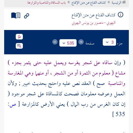
الرئيسية
كشاف القناع عن متن الإقناع
باب المساقاة والمناصبة والمزارعة
تراجم الأعلام
كشاف القناع عن متن الإقناع
البهوتي - منصور بن يونس البهوتي
جزء
صفحة
3
535
( وإن
ساقاه على شجر يغرسه ويعمل عليه حتى يثمر بجزء )
مشاع ( معلوم من الثمرة أو من الشجر ، أو منهما وهي المغارسة
والمناصبة
صح ) العقد نص عليه واحتج بحديث
خيبر
; ولأن
العمل وعوضه معلومان فصحت كالمساقاة على شجر موجود (
إن كان الغرس من رب المال ) يعني الأرض كالمزارعة
[
ص:
535 ]