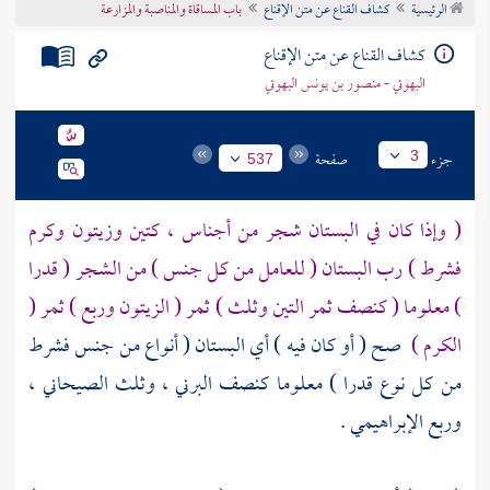
الرئيسية
كشاف القناع عن متن الإقناع
باب المساقاة والمناصبة والمزارعة
تراجم الأعلام
كشاف القناع عن متن الإقناع
البهوتي - منصور بن يونس البهوتي
جزء
صفحة
3
537
( وإذا كان في البستان شجر من أجناس ، كتين وزيتون وكرم
فشرط ) رب البستان ( للعامل من كل جنس ) من الشجر ( قدرا
) معلوما ( كنصف ثمر التين وثلث ) ثمر ( الزيتون وربع ) ثمر (
الكرم )
صح ( أو كان فيه ) أي البستان ( أنواع من جنس فشرط
من كل نوع قدرا ) معلوما كنصف البرني ، وثلث الصيحاني ،
وربع الإبراهيمي .