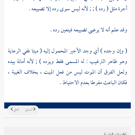
أجرة مثل ( رده ) ; ; لأنه ليس سوى رده إلا تضييعه .
وقد علم أنه لا يرضى تضييعه فيتعين رده .
( وإن وجده ) أي وجد الأجير المحمول إليه ( ميتا ففي الرعاية
وهو ظاهر الترغيب : له المسمى فقط ويرده ) ; لأنه أمانة بيده
ولعل الفرق أن الموت ليس من فعل الميت ، بخلاف الغيبة ،
فكان الباعث مفرطا بعدم الاحتياط .
السابق
التالي
الخدمات العلمية