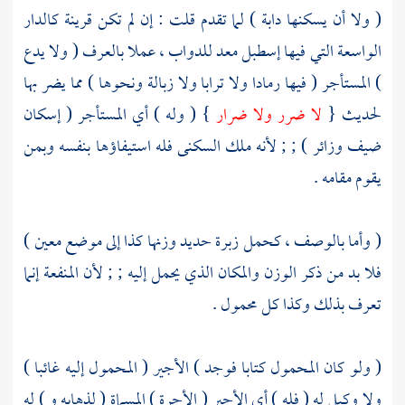
( ولا أن يسكنها دابة ) لما تقدم
قلت
: إن لم تكن قرينة كالدار
الواسعة التي فيها إسطبل معد للدواب ، عملا بالعرف ( ولا يدع
) المستأجر ( فيها رمادا ولا ترابا ولا زبالة ونحوها ) مما يضر بها
لحديث {
لا ضرر ولا ضرار
} ( وله ) أي المستأجر ( إسكان
ضيف وزائر ) ; ; لأنه ملك السكنى فله استيفاؤها بنفسه وبمن
يقوم مقامه .
( وأما بالوصف ، كحمل زبرة حديد وزنها كذا إلى موضع معين )
فلا بد من ذكر الوزن والمكان الذي يحمل إليه ; ; لأن المنفعة إنما
تعرف بذلك وكذا كل محمول .
( ولو كان المحمول كتابا فوجد ) الأجير ( المحمول إليه غائبا )
ولا وكيل له ( فله ) أي الأجير ( الأجرة ) المسماة ( لذهابه و ) له