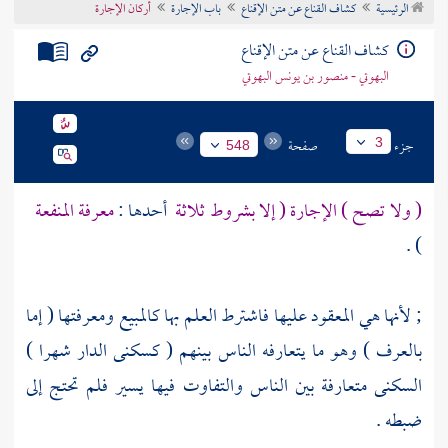
الرئيسية
كشاف القناع عن متن الإقناع
باب الإجارة
أركان الإجارة
تراجم الأعلام
كشاف القناع عن متن الإقناع
البهوتي - منصور بن يونس البهوتي
جزء
صفحة
3
548
( ولا تصح ) الإجارة ( إلا بشروط ثلاثة
أحدها :
معرفة المنفعة
) .
; لأنها هي المعقود عليها فاشترط العلم بها كالمبيع ومعرفتها ( إما
بالعرف ) وهو ما يتعارفه الناس بينهم ( كسكنى الدار شهرا )
السكنى متعارفة بين الناس والتفاوت فيها يسير فلم تحتج إلى
ضبطه .