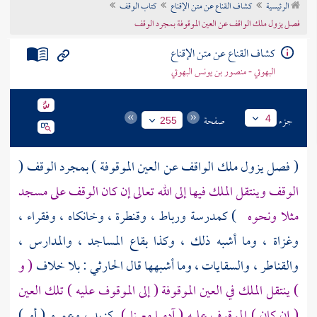
الرئيسية
كشاف القناع عن متن الإقناع
كتاب الوقف
تراجم الأعلام
فصل يزول ملك الواقف عن العين الموقوفة بمجرد الوقف
كشاف القناع عن متن الإقناع
البهوتي - منصور بن يونس البهوتي
جزء
صفحة
4
255
( فصل يزول ملك الواقف عن العين الموقوفة ) بمجرد الوقف (
الوقف وينتقل الملك فيها إلى الله تعالى إن كان الوقف على مسجد
مثلا ونحوه
) كمدرسة ورباط ، وقنطرة ، وخانكاه ، وفقراء ،
وغزاة ، وما أشبه ذلك ، وكذا بقاع المساجد ، والمدارس ،
والقناطر ، والسقايات ، وما أشبهها قال
الحارثي
: بلا خلاف
( و
) ينتقل الملك في العين الموقوفة ( إلى الموقوف عليه ) تلك العين
( إن كان ) الموقوف عليه ( آدميا معينا )
كزيد ، وعمرو ( أو )