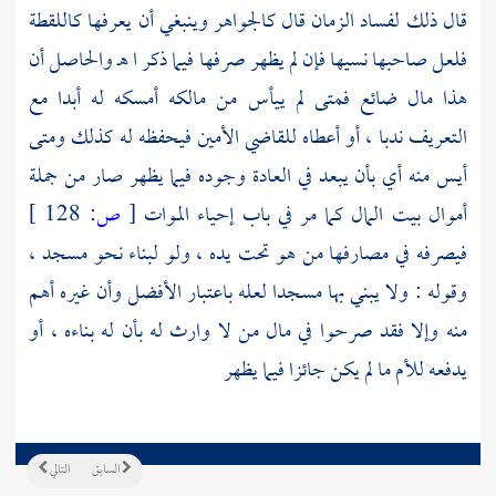
قال ذلك لفساد الزمان قال كالجواهر وينبغي أن يعرفها كاللقطة
فلعل صاحبها نسيها فإن لم يظهر صرفها فيما ذكر ا هـ والحاصل أن
هذا مال ضائع فمتى لم ييأس من مالكه أمسكه له أبدا مع
التعريف ندبا ، أو أعطاه للقاضي الأمين فيحفظه له كذلك ومتى
أيس منه أي بأن يبعد في العادة وجوده فيما يظهر صار من جملة
أموال بيت المال كما مر في باب إحياء الموات
[
ص:
128 ]
فيصرفه في مصارفها من هو تحت يده ، ولو لبناء نحو مسجد ،
وقوله : ولا يبني بها مسجدا لعله باعتبار الأفضل وأن غيره أهم
منه وإلا فقد صرحوا في مال من لا وارث له بأن له بناءه ، أو
يدفعه للأم ما لم يكن جائزا فيما يظهر
السابق
التالي