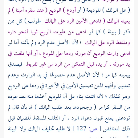
( على المالك ) للوديعة ( أو
أودع ) الوديع ( عند سفره أمينا ) لم
يعينه المالك ( فادعى الأمين الرد على المالك
طولب ) كل ممن
ذكر ( ببينة ) كما لو
ادعى من طيرت الريح ثوبا لنحو داره
وملتقط الرد على المالك
؛ لأن الأصل عدم الرد ولم يأتمنه أما لو
ادعى وارث الوديع أن مورثه ردها على المودع ، أو أنها تلفت في
يد مورثه ، أو يده قبل التمكن من الرد من غير تفريط
فيصدق
بيمينه كما مر ؛ لأن الأصل عدم حصولها في يد الوارث وعدم
تعديهما وأفهم المتن تصديق الأمين في الأخيرة في ردها على الوديع
وهو كذلك ؛ لأنه ائتمنه بناء على أن للوديع أخذها منه بعد عوده
من السفر كما مر ( وجحودها بعد طلب المالك ) لها بأن قال لم
تودعني يمنع قبول دعواه الرد ، أو التلف المسقط للضمان قبل
ذلك للتناقض
[
ص:
127 ]
لا طلبه تحليف المالك ولا البينة