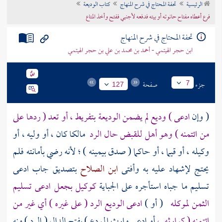
الرئيسية
تحفة المحتاج في شرح المنهاج
كتاب الوديعة
تراجم الأعلام
فرع أعطاه مفتاح حانوته أو بيته فدفعه لأجنبي ففتح وأخذ المتاع
تحفة المحتاج في شرح المنهاج
ابن حجر الهيتمي - أحمد بن محمد بن علي بن حجر الهيتمي
جزء
صفحة
7
127
( وإن
ادعى ) وديع لم يضمن الوديعة بتفريط ، أو تعد ( ردها على
من ائتمنه ) وهو أهل للقبض حال الرد
مالكا كان ، أو وليه ، أو
وكيله ، أو قيما ، أو حاكما ( صدق بيمينه ) ؛ لأنه رضي بأمانته فلم
يحتج لإشهاد عليه به وأفتى
ابن الصلاح
بتصديق جاب ادعى
تسليم ما جباه استأجره على الجباية
كوكيل بجعل ادعى تسليم
الثمن لموكله
( أو )
ادعى الوديع الرد ( على غيره ) أي غير من
ائتمنه ( كوارثه
، أو ادعى وارث المودع ) بفتح الدال ( الرد ) منه