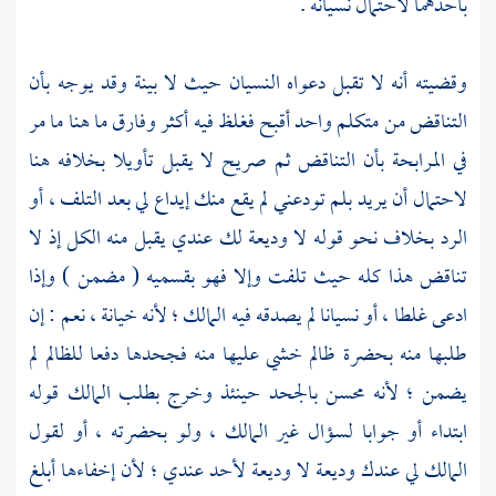
بأحدهما لاحتمال نسيانه .
وقضيته أنه لا تقبل دعواه النسيان حيث لا بينة وقد يوجه بأن
التناقض من متكلم واحد أقبح فغلظ فيه أكثر وفارق ما هنا ما مر
في المرابحة بأن التناقض ثم صريح لا يقبل تأويلا بخلافه هنا
لاحتمال أن يريد بلم تودعني لم يقع منك إيداع لي بعد التلف ، أو
الرد بخلاف نحو قوله لا وديعة لك عندي يقبل منه الكل إذ لا
تناقض هذا كله حيث تلفت وإلا فهو بقسميه ( مضمن ) وإذا
ادعى غلطا ، أو نسيانا لم يصدقه فيه المالك ؛ لأنه خيانة ، نعم : إن
طلبها منه بحضرة ظالم خشي عليها منه فجحدها دفعا للظالم لم
يضمن ؛ لأنه محسن بالجحد حينئذ وخرج بطلب المالك قوله
ابتداء أو جوابا لسؤال غير المالك ، ولو بحضرته ، أو لقول
المالك لي عندك وديعة لا وديعة لأحد عندي ؛ لأن إخفاءها أبلغ