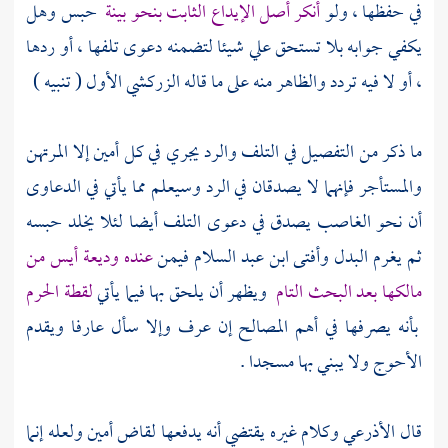
في حفظها ، ولو
أنكر أصل الإيداع الثابت بنحو بينة
حبس وهل
يكفي جوابه بلا تستحق علي شيئا لتضمنه دعوى تلفها ، أو ردها
، أو لا فيه تردد والظاهر منه على ما قاله
الزركشي
الأول ( تنبيه )
ما ذكر من التفصيل في التلف والرد يجري في كل أمين إلا المرتهن
والمستأجر فإنهما لا يصدقان في الرد وسيعلم مما يأتي في الدعاوى
أن نحو الغاصب يصدق في دعوى التلف أيضا لئلا يخلد حبسه
ثم يغرم البدل وأفتى
ابن عبد السلام
فيمن
عنده وديعة أيس من
مالكها بعد البحث التام
ويظهر أن يلحق بها فيما يأتي
لقطة
الحرم
بأنه يصرفها في أهم المصالح إن عرف وإلا سأل عارفا ويقدم
الأحوج ولا يبني بها مسجدا .
قال
الأذرعي
وكلام غيره يقتضي أنه يدفعها لقاض أمين ولعله إنما