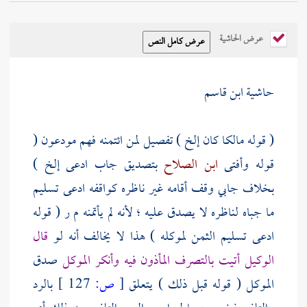
عرض الحاشية
حاشية ابن قاسم
( قوله مالكا كان إلخ ) تفصيل لمن ائتمنه فهم مودعون (
قوله وأفتى
ابن الصلاح
بتصديق جاب ادعى إلخ )
بخلاف جابي وقف أقامه غير ناظره كواقفه ادعى تسليم
ما جباه لناظره لا يصدق عليه ؛ لأنه لم يأتمنه
م ر
( قوله
ادعى تسليم الثمن لموكله ) هذا لا يخالف أنه لو
قال
الوكيل أتيت بالتصرف المأذون فيه وأنكر الموكل
صدق
الموكل ( قوله قبل ذلك ) يتعلق
[
ص:
127 ]
بالرد