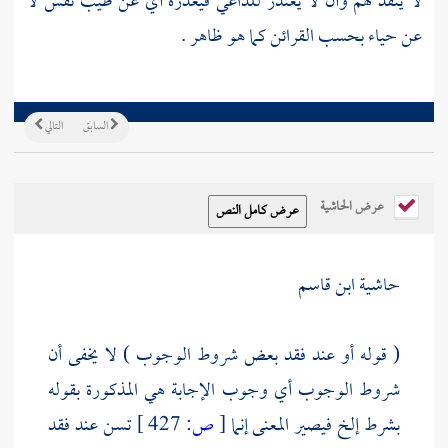
لا ينفذ لهم وأن لا يعتذر للداعي فيعذره أي عن طيب نفس لا
عن حياء بحسب القرائن كما هو ظاهر .
السابق
التالي
عرض الحاشية
حاشية ابن قاسم
( قوله أو عند فقد بعض شروط الوجوب ) لا يخفى أن
شروط الوجوب أي وجوب الإجابة هي المذكورة بقوله
بشرط إلخ فيصير المعنى إنما
[
ص:
427 ]
تسن عند فقد