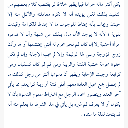
يكن أكثر ماله حراما فيما يظهر خلافا لما يقتضيه كلام بعضهم من
التقييد بذلك لكن يؤيده أنه لا تكره معاملته والأكل منه إلا
حينئذ ويجاب بأنه يحتاط للوجوب ما لا يحتاط للكراهة وقيدت
بقوية ؛ لأنه لا يوجد الآن مال ينفك عن شبهة وأن لا تدعوه
امرأة أجنبية إلا إن كان ثم نحو محرم له أنثى يحتشمها أو لها وأذن
زوج المزوجة وسن لها الوليمة وإلا لم تجب الإجابة وإن لم تكن
خلوة محرمة خشية الفتنة والريبة ومن ثم لو كان كسفيان وهي
كرابعة وجبت الإجابة ويظهر أن دعوتها أكثر من رجل كذلك ما
لم يحصل جمع تحيل العادة معهم أدنى فتنة أو ريبة كما يعلم مما يأتي
آخر العدد ويتصور اتحاد الرجل مع اشتراط عموم الدعوة بأن لا
يكون أو لا يعرف ثم غيره بل يأتي في هذا الشرط ما يعلم منه أنه
قد يتحد لقلة ما عنده .