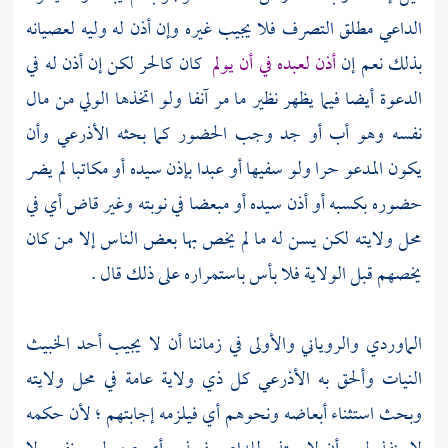
الداعي مطلق التصرف فلا يجيب غيره وإن أذن له وليه لعصيانه
بذلك نعم إن
أذن لعبده في أن يولم
كان كالحر لكن إن أذن له في
الدعوة أيضا فيما يظهر نظير ما مر آنفا ولو اتخذها الولي من مال
نفسه وهو أب أو جد وجب الحضور كما بحثه
الأذرعي
وأن
يكون المدعو حرا ولو سفيها أو عبدا بإذن سيده أو مكاتبا لم يضر
حضوره بكسبه أو أذن سيده أو مبعضا في نوبته وغير قاض أي في
محل ولايته لكن يسن له ما لم يخص بها بعض الناس إلا من كان
يخصهم قبل الولاية فلا بأس باستمراره على ذلك قال .
الماوردي
والروياني
والأولى في زماننا أن لا يجيب أحد الخبيث
النيات وألحق به
الأذرعي
كل ذي ولاية عامة في محل ولايته
وبحث استثناء أبعاضه ونحوهم أي فيلزمه إجابتهم ؛ لأن حكمه