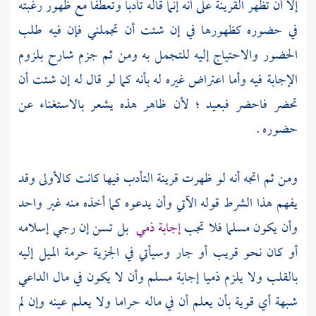
إلا أن تظهر القرينة على أنه إنما قاله تأدبا وتعطفا مع ظهور رغبته
في حضوره كظهورها في إن شئت أن تجملني فإن فيه طلب
الحضور والاحتياج إليه للتجمل به ومن ثم جزم شارح بلزوم
الإجابة فيه وأما اعتراض غيره له بأنه كما لو قال له إن شئت أن
تحضر فاحضر فبعيد ؛ لأن ظاهر هذه يشعر بالاستغناء عن
حضوره .
ومن ثم اتجه أنه لو ظهرت قرينة التأدب فيها كانت كالأولى وقد
يفهم هذا الشرط قوله الآتي وأن يدعوه كما أخذه منه غير واحد
وأن يكون مسلما فلا تجب
إجابة ذمي
بل تسن إن رجي إسلامه
أو كان نحو قريب أو جار وسيأتي في الجزية حرمة الميل إليه
بالقلب ولا يلزم ذميا إجابة مسلم وأن لا يكون في مال الداعي
شبهة أي قوية بأن يعلم أن في ماله حراما ولا يعلم عينه وإن لم