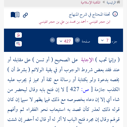
الرئيسية
المكتبة الإسلامية
تراجم الأعلام
تحفة المحتاج في شرح المنهاج
ابن حجر الهيتمي - أحمد بن محمد بن علي بن حجر الهيتمي
جزء
صفحة
7
427
( وإنما تجب )
الإجابة
على الصحيح ( أو تسن ) على مقابله أو
عند فقد بعض شروط الوجوب أو في بقية الولائم ( بشرط أن )
يخصه بدعوة ولو بكتابة أو رسالة مع ثقة أو مميز لم يجرب عليه
الكذب جازمة
[
ص:
427 ]
لا إن فتح بابه وقال ليحضر من
شاء أي إلا إن دعاه بخصوصه مع ذلك فيما يظهر لا سيما إن كان
قوله ذلك لعذر كأن قصد به استيعاب نحو الفقراء ثم وأفهم
قولهم وقال إن مجرد فتح الباب لا أثر له أو قال له أحضر إن شئت