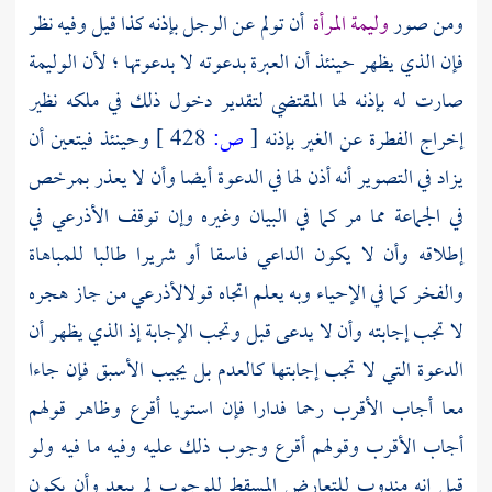
ومن صور
وليمة المرأة
أن تولم عن الرجل بإذنه كذا قيل وفيه نظر
فإن الذي يظهر حينئذ أن العبرة بدعوته لا بدعوتها ؛ لأن الوليمة
صارت له بإذنه لها المقتضي لتقدير دخول ذلك في ملكه نظير
إخراج الفطرة عن الغير بإذنه
[
ص:
428 ]
وحينئذ فيتعين أن
يزاد في التصوير أنه أذن لها في الدعوة أيضا وأن لا يعذر بمرخص
في الجماعة مما مر كما في البيان وغيره وإن توقف
الأذرعي
في
إطلاقه وأن لا يكون الداعي فاسقا أو شريرا طالبا للمباهاة
والفخر كما في الإحياء وبه يعلم اتجاه قول
الأذرعي
من جاز هجره
لا تجب إجابته وأن لا يدعى قبل وتجب الإجابة إذ الذي يظهر أن
الدعوة التي لا تجب إجابتها كالعدم بل يجيب الأسبق فإن جاءا
معا أجاب الأقرب رحما فدارا فإن استويا أقرع وظاهر قولهم
أجاب الأقرب وقولهم أقرع وجوب ذلك عليه وفيه ما فيه ولو
قيل إنه مندوب للتعارض المسقط للوجوب لم يبعد وأن يكون